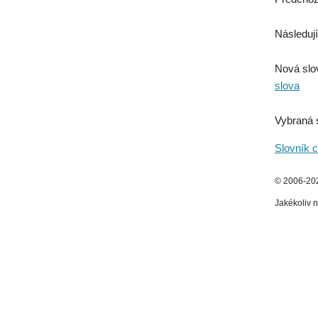
Následují
Nová slo
slova
Vybraná 
Slovník c
© 2006-2026
Jakékoliv n