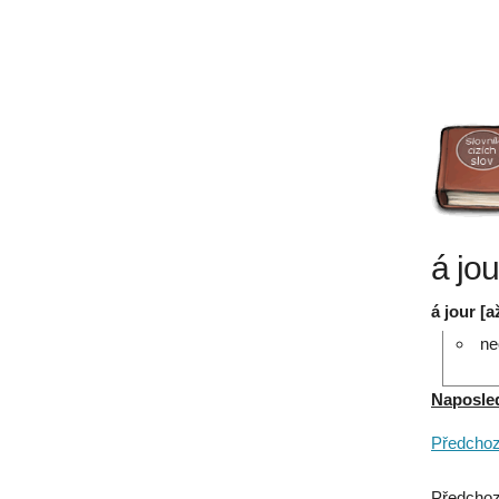
á jou
á jour [a
ne
Naposledy
Předchozí
Předchoz