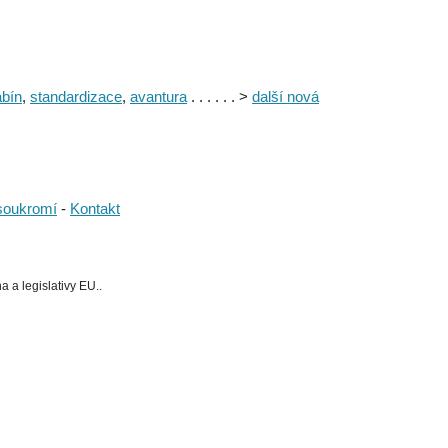
abín
,
standardizace
,
avantura
. . . . . . >
další nová
soukromí
-
Kontakt
 a legislativy EU..