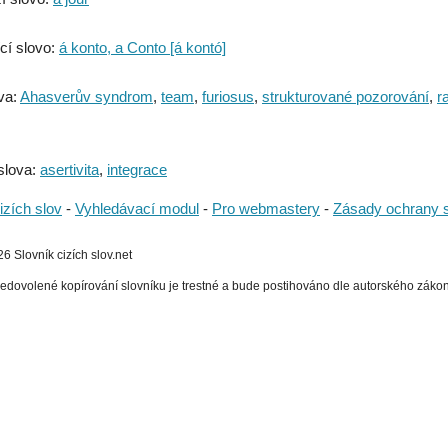
cí slovo:
á konto, a Conto [á kontó]
va:
Ahasverův syndrom
,
team
,
furiosus
,
strukturované pozorování
,
r
slova:
asertivita
,
integrace
izích slov
-
Vyhledávací modul
-
Pro webmastery
-
Zásady ochrany 
 Slovník cizích slov.net
edovolené kopírování slovníku je trestné a bude postihováno dle autorského zákona