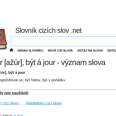
Slovník cizích slov .net
OBSAH SLOVNÍKU
NOVÁ CIZÍ SLOVA
DOTAZ NA SLOVO
DOTA
r [ažúr], být á jour - význam slova
žúr], být á jour
opožďovat se, být hotov, být v pořádku
 jste navštívili
:
 cizí slovo
. . .
Následující cizí slovo
í slovo:
à jour