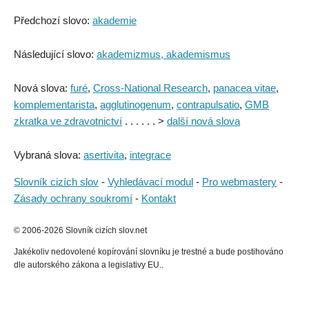
Předchozí slovo:
akademie
Následující slovo:
akademizmus, akademismus
Nová slova:
furé
,
Cross-National Research
,
panacea vitae
,
komplementarista
,
agglutinogenum
,
contrapulsatio
,
GMB
zkratka ve zdravotnictví
. . . . . . >
další nová slova
Vybraná slova:
asertivita
,
integrace
Slovník cizích slov
-
Vyhledávací modul
-
Pro webmastery
-
Zásady ochrany soukromí
-
Kontakt
© 2006-2026 Slovník cizích slov.net
Jakékoliv nedovolené kopírování slovníku je trestné a bude postihováno
dle autorského zákona a legislativy EU..