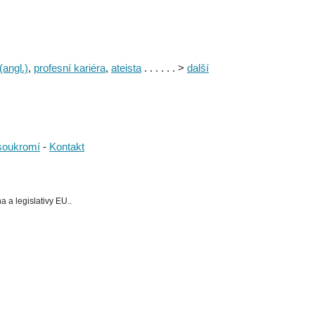
(angl.)
,
profesní kariéra
,
ateista
. . . . . . >
další
soukromí
-
Kontakt
 a legislativy EU..