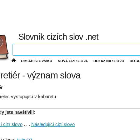
Slovník cizích slov .net
OBSAH SLOVNÍKU
NOVÁ CIZÍ SLOVA
DOTAZ NA SLOVO
DOTA
retiér - význam slova
ér
ělec vystupující v kabaretu
 jste navštívili
:
 cizí slovo
. . .
Následující cizí slovo
í slovo:
kabeláž