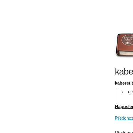
kabe
kabereti
um
Naposledy
Předchozí
Předchoz