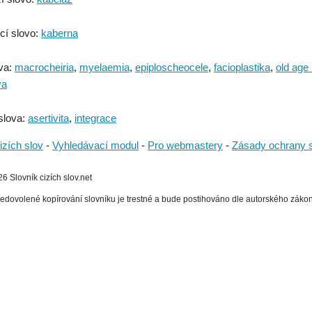
cí slovo:
kaberna
va:
macrocheiria
,
myelaemia
,
epiploscheocele
,
facioplastika
,
old age 
va
slova:
asertivita
,
integrace
izích slov
-
Vyhledávací modul
-
Pro webmastery
-
Zásady ochrany 
 Slovník cizích slov.net
edovolené kopírování slovníku je trestné a bude postihováno dle autorského zákona