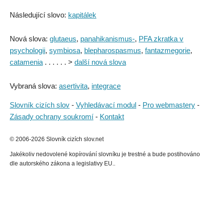
Následující slovo:
kapitálek
Nová slova:
glutaeus
,
panahikanismus-
,
PFA zkratka v
psychologii
,
symbiosa
,
blepharospasmus
,
fantazmegorie
,
catamenia
. . . . . . >
další nová slova
Vybraná slova:
asertivita
,
integrace
Slovník cizích slov
-
Vyhledávací modul
-
Pro webmastery
-
Zásady ochrany soukromí
-
Kontakt
© 2006-2026 Slovník cizích slov.net
Jakékoliv nedovolené kopírování slovníku je trestné a bude postihováno
dle autorského zákona a legislativy EU..