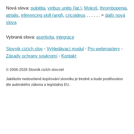
Nová slova:
pulpitita
,
viribus unitis (lat.)
,
Mokoš
,
thrombopenia
,
atrialis
,
inferencing skill (angl)
,
cricoideus
. . . . . . >
další nová
slova
Vybraná slova:
asertivita
,
integrace
Slovník cizích slov
-
Vyhledávací modul
-
Pro webmastery
-
Zásady ochrany soukromí
-
Kontakt
© 2006-2026 Slovník cizích slov.net
Jakékoliv nedovolené kopírování slovníku je trestné a bude postihováno
dle autorského zákona a legislativy EU..