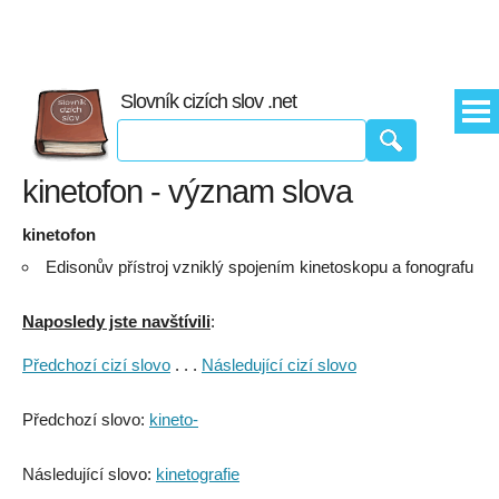
Slovník cizích slov .net
kinetofon - význam slova
kinetofon
Edisonův přístroj vzniklý spojením kinetoskopu a fonografu
Naposledy jste navštívili
:
Předchozí cizí slovo
. . .
Následující cizí slovo
Předchozí slovo:
kineto-
Následující slovo:
kinetografie