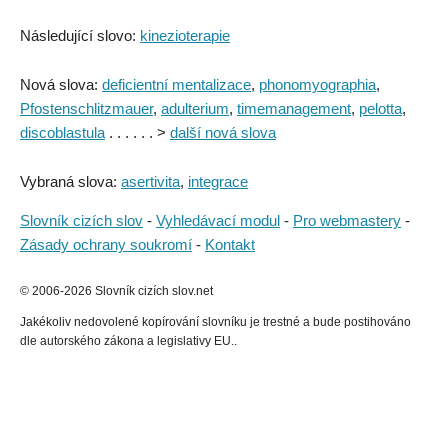
Následující slovo:
kinezioterapie
Nová slova:
deficientní mentalizace
,
phonomyographia
,
Pfostenschlitzmauer
,
adulterium
,
timemanagement
,
pelotta
,
discoblastula
. . . . . . >
další nová slova
Vybraná slova:
asertivita
,
integrace
Slovník cizích slov
-
Vyhledávací modul
-
Pro webmastery
-
Zásady ochrany soukromí
-
Kontakt
© 2006-2026 Slovník cizích slov.net
Jakékoliv nedovolené kopírování slovníku je trestné a bude postihováno
dle autorského zákona a legislativy EU..