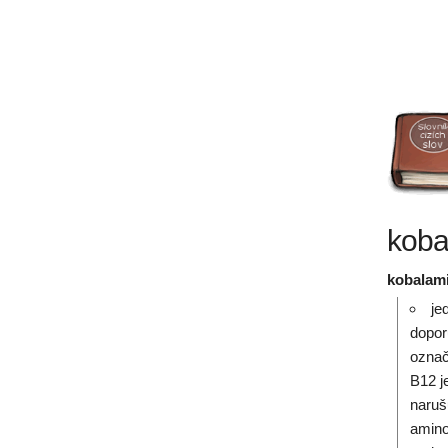
koba
kobalam
je
dopor
označ
B12 j
naruš
amino