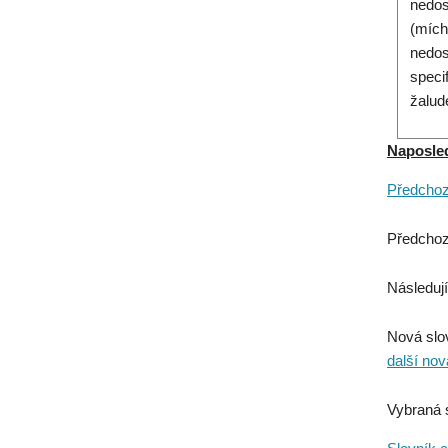
nedos
(mích
nedos
speci
žalud
Naposledy
Předchozí
Předchoz
Následují
Nová slo
další nov
Vybraná 