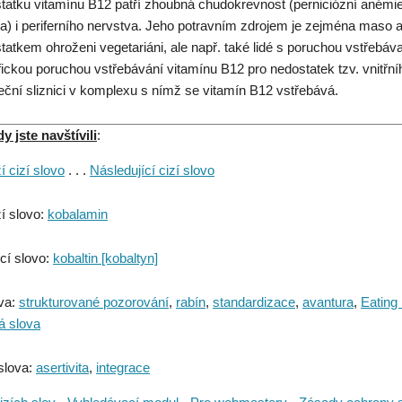
tatku vitamínu B12 patří zhoubná chudokrevnost (perniciózní anémie
a) i periferního nervstva. Jeho potravním zdrojem je zejména maso a vn
tatkem ohroženi vegetariáni, ale např. také lidé s poruchou vstřebávan
fickou poruchou vstřebávání vitamínu B12 pro nedostatek tzv. vnitřníh
eční sliznici v komplexu s nímž se vitamín B12 vstřebává.
 jste navštívili
:
 cizí slovo
. . .
Následující cizí slovo
í slovo:
kobalamin
cí slovo:
kobaltin [kobaltyn]
va:
strukturované pozorování
,
rabín
,
standardizace
,
avantura
,
Eating
á slova
slova:
asertivita
,
integrace