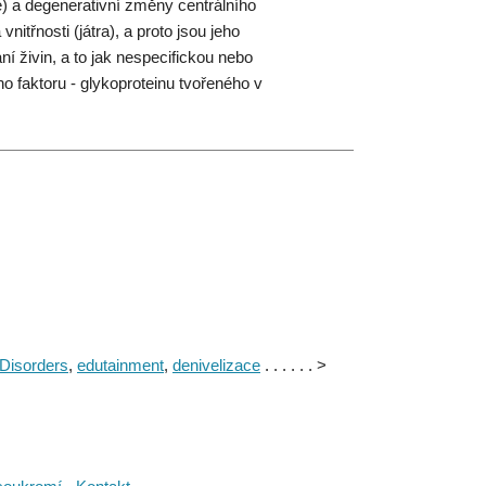
) a degenerativní změny centrálního
itřnosti (játra), a proto jsou jeho
í živin, a to jak nespecifickou nebo
o faktoru - glykoproteinu tvořeného v
 Disorders
,
edutainment
,
denivelizace
. . . . . . >