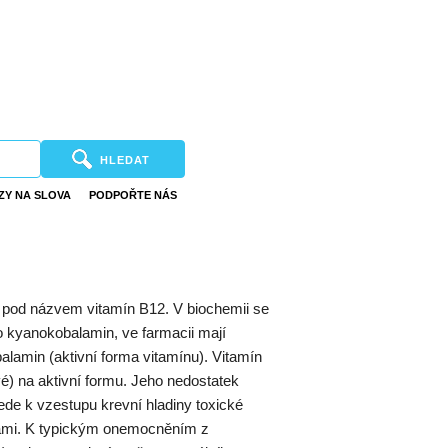
HLEDAT
ZY NA SLOVA
PODPOŘTE NÁS
pod názvem vitamín B12. V biochemii se
 kyanokobalamin, ve farmacii mají
lamin (aktivní forma vitamínu). Vitamín
vé) na aktivní formu. Jeho nedostatek
de k vzestupu krevní hladiny toxické
bami. K typickým onemocněním z