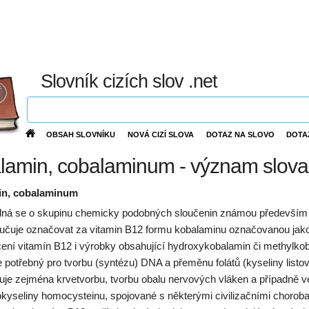
Slovník cizích slov .net
OBSAH SLOVNÍKU
NOVÁ CIZÍ SLOVA
DOTAZ NA SLOVO
DOTA
lamin, cobalaminum - význam slova
in, cobalaminum
dná se o skupinu chemicky podobných sloučenin známou především 
učuje označovat za vitamin B12 formu kobalaminu označovanou jako
ení vitamín B12 i výrobky obsahující hydroxykobalamin či methylkoba
e potřebný pro tvorbu (syntézu) DNA a přeměnu folátů (kyseliny listo
uje zejména krvetvorbu, tvorbu obalu nervových vláken a případně ve
kyseliny homocysteinu, spojované s některými civilizačními choro