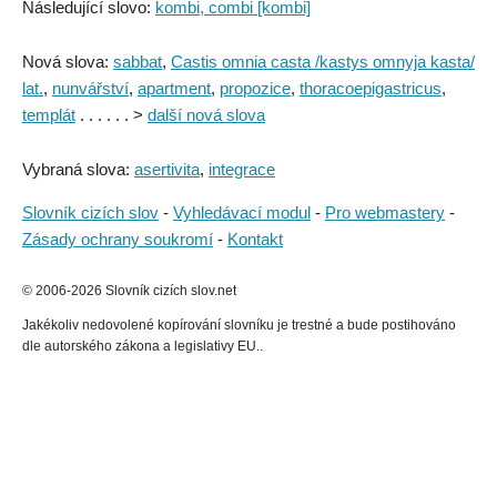
Následující slovo:
kombi, combi [kombi]
Nová slova:
sabbat
,
Castis omnia casta /kastys omnyja kasta/
lat.
,
nunvářství
,
apartment
,
propozice
,
thoracoepigastricus
,
templát
. . . . . . >
další nová slova
Vybraná slova:
asertivita
,
integrace
Slovník cizích slov
-
Vyhledávací modul
-
Pro webmastery
-
Zásady ochrany soukromí
-
Kontakt
© 2006-2026 Slovník cizích slov.net
Jakékoliv nedovolené kopírování slovníku je trestné a bude postihováno
dle autorského zákona a legislativy EU..