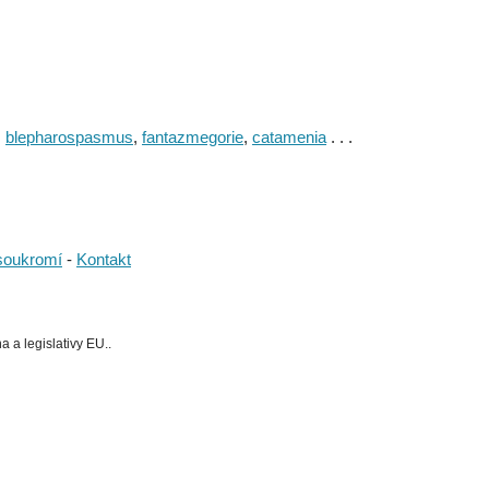
,
blepharospasmus
,
fantazmegorie
,
catamenia
. . .
soukromí
-
Kontakt
 a legislativy EU..