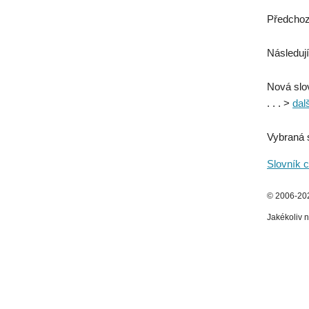
Předchoz
Následují
Nová slo
. . . >
dal
Vybraná 
Slovník c
© 2006-2026
Jakékoliv n