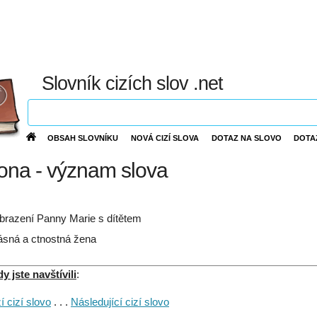
Slovník cizích slov .net
OBSAH SLOVNÍKU
NOVÁ CIZÍ SLOVA
DOTAZ NA SLOVO
DOTA
na - význam slova
brazení Panny Marie s dítětem
ásná a ctnostná žena
 jste navštívili
:
 cizí slovo
. . .
Následující cizí slovo