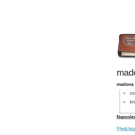
mado
madona
zo
kr
Naposledy
Předchozí