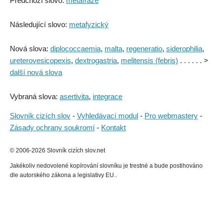
Předchozí slovo:
metafráze
Následující slovo:
metafyzický
Nová slova:
diplococcaemia
,
malta
,
regeneratio
,
siderophilia
,
ureterovesicopexis
,
dextrogastria
,
melitensis (febris)
. . . . . . >
další nová slova
Vybraná slova:
asertivita
,
integrace
Slovník cizích slov
-
Vyhledávací modul
-
Pro webmastery
-
Zásady ochrany soukromí
-
Kontakt
© 2006-2026 Slovník cizích slov.net
Jakékoliv nedovolené kopírování slovníku je trestné a bude postihováno
dle autorského zákona a legislativy EU..