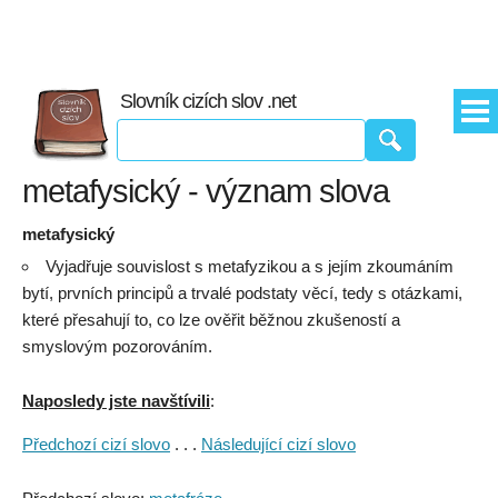
Slovník cizích slov .net
metafysický - význam slova
metafysický
Vyjadřuje souvislost s metafyzikou a s jejím zkoumáním
bytí, prvních principů a trvalé podstaty věcí, tedy s otázkami,
které přesahují to, co lze ověřit běžnou zkušeností a
smyslovým pozorováním.
Naposledy jste navštívili
:
Předchozí cizí slovo
. . .
Následující cizí slovo