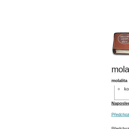
mola
molalita
ko
Naposledy
Předchozí
Předchoz