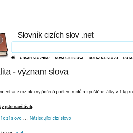
Slovník cizích slov .net
OBSAH SLOVNÍKU
NOVÁ CIZÍ SLOVA
DOTAZ NA SLOVO
DOTA
lita - význam slova
ncentrace roztoku vyjádřená počtem molů rozpuštěné látky v 1 kg r
 jste navštívili
:
 cizí slovo
. . .
Následující cizí slovo
í slovo:
mol