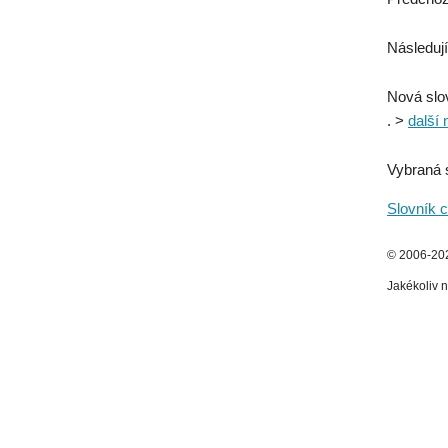
Následují
Nová slo
. >
další 
Vybraná 
Slovník c
© 2006-2026
Jakékoliv n