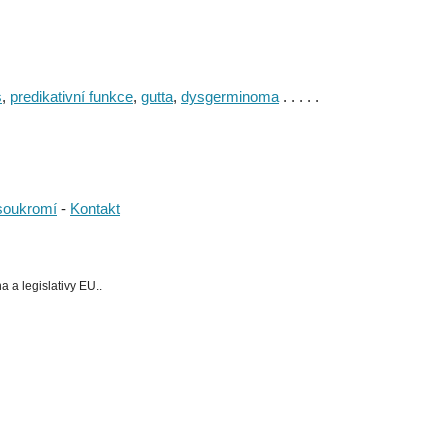
s
,
predikativní funkce
,
gutta
,
dysgerminoma
. . . . .
soukromí
-
Kontakt
 a legislativy EU..