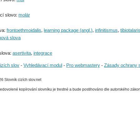
cí slovo:
molár
va:
frontoethmoidalis
,
learning package (angl.)
,
infinitismus
,
tibiotalari
nová slova
slova:
asertivita
,
integrace
izích slov
-
Vyhledávací modul
-
Pro webmastery
-
Zásady ochrany 
 Slovník cizích slov.net
edovolené kopírování slovníku je trestné a bude postihováno dle autorského zákona