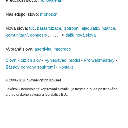
Předchozí slovo:
monovalentní
Následující slovo:
monozón
Nová slova:
fuč
,
bastardizace
,
izotropní
,
ejaculatio
,
nuance
,
komunitární
,
cohaesio
. . . . . . >
další nová slova
Vybraná slova:
asertivita
,
integrace
Slovník cizích slov
-
Vyhledávací modul
-
Pro webmastery
-
Zásady ochrany soukromí
-
Kontakt
© 2006-2026 Slovník cizích slov.net
Jakékoliv nedovolené kopírování slovníku je trestné a bude postihováno
dle autorského zákona a legislativy EU..