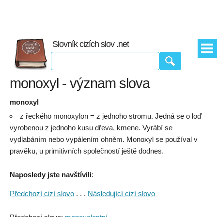
Slovník cizích slov .net
monoxyl - význam slova
monoxyl
z řeckého monoxylon = z jednoho stromu. Jedná se o loď
vyrobenou z jednoho kusu dřeva, kmene. Vyrábí se
vydlabáním nebo vypálením ohněm. Monoxyl se používal v
pravěku, u primitivních společností ještě dodnes.
Naposledy jste navštívili
:
Předchozí cizí slovo
. . .
Následující cizí slovo