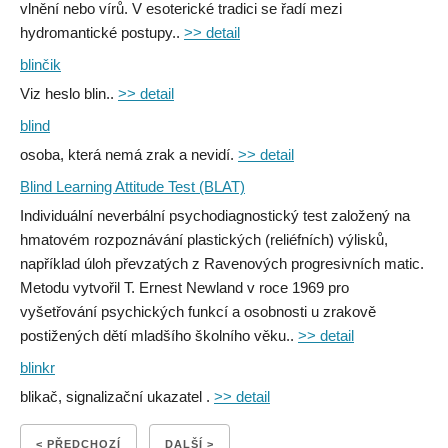
vlnění nebo vírů. V esoterické tradici se řadí mezi
hydromantické postupy..
>> detail
blinčik
Viz heslo blin..
>> detail
blind
osoba, která nemá zrak a nevidí.
>> detail
Blind Learning Attitude Test (BLAT)
Individuální neverbální psychodiagnostický test založený na
hmatovém rozpoznávání plastických (reliéfních) výlisků,
například úloh převzatých z Ravenových progresivních matic.
Metodu vytvořil T. Ernest Newland v roce 1969 pro
vyšetřování psychických funkcí a osobnosti u zrakově
postižených dětí mladšího školního věku..
>> detail
blinkr
blikač, signalizační ukazatel .
>> detail
< PŘEDCHOZÍ
DALŠÍ >