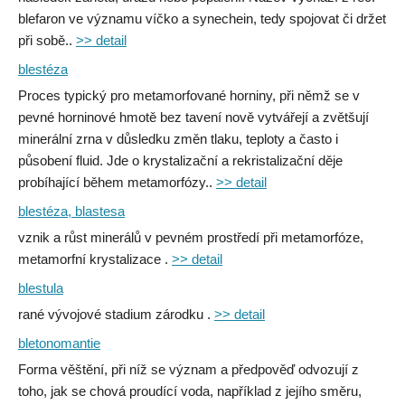
blefaron ve významu víčko a synechein, tedy spojovat či držet
při sobě..
>> detail
blestéza
Proces typický pro metamorfované horniny, při němž se v
pevné horninové hmotě bez tavení nově vytvářejí a zvětšují
minerální zrna v důsledku změn tlaku, teploty a často i
působení fluid. Jde o krystalizační a rekristalizační děje
probíhající během metamorfózy..
>> detail
blestéza, blastesa
vznik a růst minerálů v pevném prostředí při metamorfóze,
metamorfní krystalizace .
>> detail
blestula
rané vývojové stadium zárodku .
>> detail
bletonomantie
Forma věštění, při níž se význam a předpověď odvozují z
toho, jak se chová proudící voda, například z jejího směru,