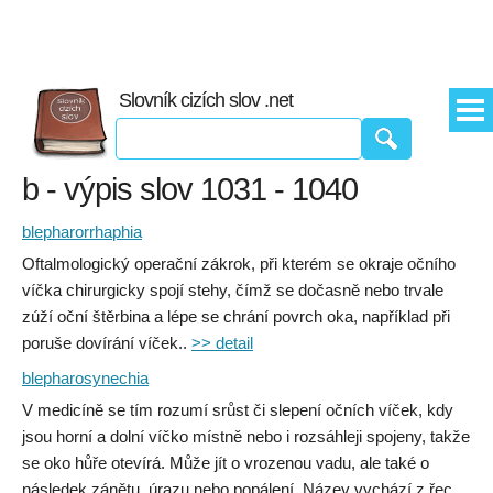
Slovník cizích slov .net
b - výpis slov 1031 - 1040
blepharorrhaphia
Oftalmologický operační zákrok, při kterém se okraje očního
víčka chirurgicky spojí stehy, čímž se dočasně nebo trvale
zúží oční štěrbina a lépe se chrání povrch oka, například při
poruše dovírání víček..
>> detail
blepharosynechia
V medicíně se tím rozumí srůst či slepení očních víček, kdy
jsou horní a dolní víčko místně nebo i rozsáhleji spojeny, takže
se oko hůře otevírá. Může jít o vrozenou vadu, ale také o
následek zánětu, úrazu nebo popálení. Název vychází z řec.