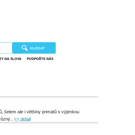
HLEDAT
ZY NA SLOVA
PODPOŘTE NÁS
, šelem ale i většiny primátů s výjimkou
 různý..
>> detail