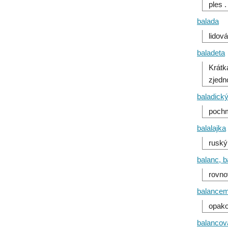
ples 
balada
lidov
baladeta
Krátk
zjed
baladick
pochm
balalajka
ruský
balanc, 
rovno
balance
opako
balancov