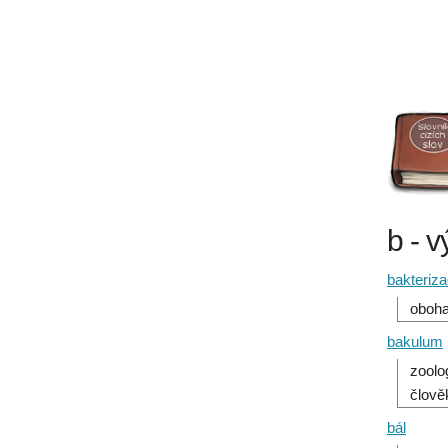
b - v
bakteriza
oboha
bakulum
zoolo
člově
bál