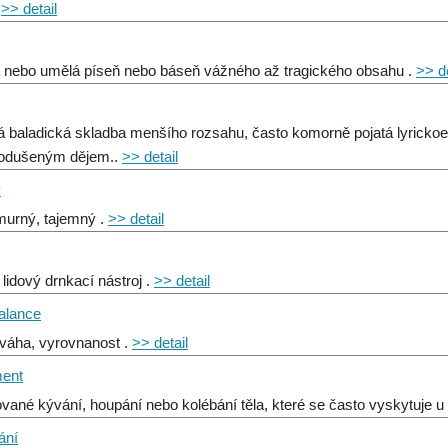
.
>> detail
á nebo umělá píseň nebo báseň vážného až tragického obsahu .
>> de
á baladická skladba menšího rozsahu, často komorně pojatá lyrickoe
nodušeným dějem..
>> detail
ý
urný, tajemný .
>> detail
 lidový drnkací nástroj .
>> detail
balance
váha, vyrovnanost .
>> detail
ment
vané kývání, houpání nebo kolébání těla, které se často vyskytuje u 
ání