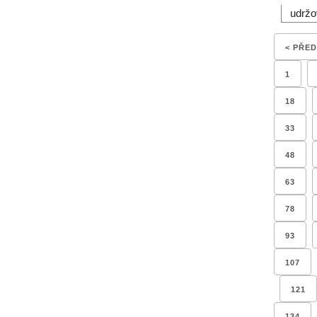
udržo
< PŘE
1
18
33
48
63
78
93
107
121
134