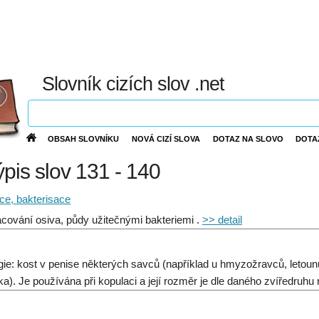
Slovník cizích slov .net
OBSAH SLOVNÍKU
NOVÁ CIZÍ SLOVA
DOTAZ NA SLOVO
DOTA
ýpis slov 131 - 140
ce, bakterisace
cování osiva, půdy užitečnými bakteriemi .
>> detail
gie: kost v penise některých savců (například u hmyzožravců, letounů
ka). Je používána při kopulaci a její rozměr je dle daného zvíředruhu