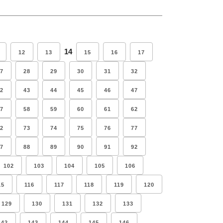
14
12
13
15
16
17
7
28
29
30
31
32
2
43
44
45
46
47
7
58
59
60
61
62
2
73
74
75
76
77
7
88
89
90
91
92
102
103
104
105
106
15
116
117
118
119
120
129
130
131
132
133
142
143
144
145
146