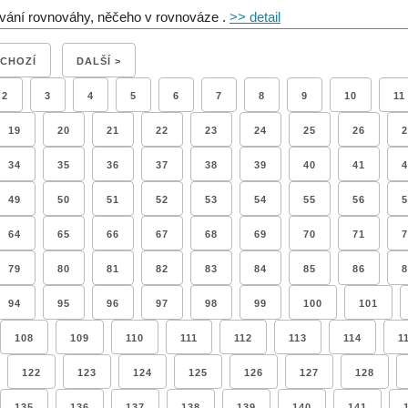
vání rovnováhy, něčeho v rovnováze .
>> detail
DCHOZÍ
DALŠÍ >
2
3
4
5
6
7
8
9
10
11
19
20
21
22
23
24
25
26
2
34
35
36
37
38
39
40
41
4
49
50
51
52
53
54
55
56
5
64
65
66
67
68
69
70
71
7
79
80
81
82
83
84
85
86
8
94
95
96
97
98
99
100
101
108
109
110
111
112
113
114
1
122
123
124
125
126
127
128
135
136
137
138
139
140
141