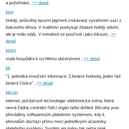
a požehnání..
>> detail
bistr
hnědý, průsvitný lazurní pigment získávaný vyvařením sazí z
bukového dřeva. V malířství poskytuje žlutavě hnědý odstín,
ale je málo stálý. V minulosti se používal i jako inkoust..
>>
detail
bistro
malá hospůdka k rychlému občerstvení .
>> detail
bit
"1. jednotka množství informace; 2.binární hodnota, jeden řád
binární číslice" .
>> detail
bitcoin
internet, počítačové technologie: elektronická měna, která
nemá žádný centrální řídící orgán nebo dohled. Bitcoiny jsou
převáděny softwarovým platebním systémem, kdy k
převodům dochází přímo mezi jednotlivými účastníky
platebního systému. Systém ani měnu tak nelze nijak