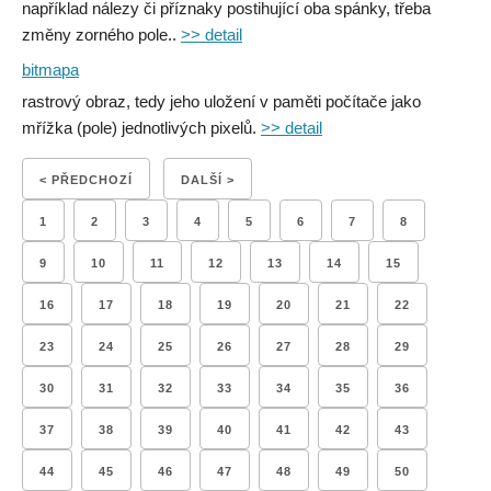
například nálezy či příznaky postihující oba spánky, třeba
změny zorného pole..
>> detail
bitmapa
rastrový obraz, tedy jeho uložení v paměti počítače jako
mřížka (pole) jednotlivých pixelů.
>> detail
< PŘEDCHOZÍ
DALŠÍ >
1
2
3
4
5
6
7
8
9
10
11
12
13
14
15
16
17
18
19
20
21
22
23
24
25
26
27
28
29
30
31
32
33
34
35
36
37
38
39
40
41
42
43
44
45
46
47
48
49
50