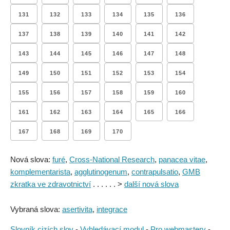
131
132
133
134
135
136
137
138
139
140
141
142
143
144
145
146
147
148
149
150
151
152
153
154
155
156
157
158
159
160
161
162
163
164
165
166
167
168
169
170
Nová slova:
furé
,
Cross-National Research
,
panacea vitae
,
komplementarista
,
agglutinogenum
,
contrapulsatio
,
GMB
zkratka ve zdravotnictví
. . . . . . >
další nová slova
Vybraná slova:
asertivita
,
integrace
Slovník cizích slov
-
Vyhledávací modul
-
Pro webmastery
-