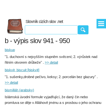
Slovník cizích slov .net
b - výpis slov 941 - 950
biskup
"1. duchovní s nejvyšším stupněm svěcení; 2. výrůstek nad
řitním otvorem drůbeže" .
>> detail
biskvit, biscuit [biskvit]
"1. sušenky,drobné pečivo, keksy; 2. porcelán bez glazury" .
>> detail
bismilláh (arabsky)
Islámská úvodní formule vyjadřující, že daný čin nebo
promluva se děje v Alláhově jménu a s prosbou o jeho ochranu