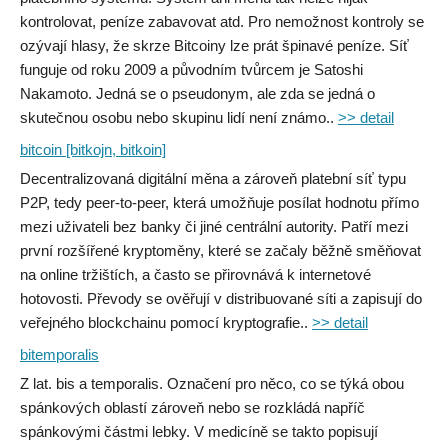
kontrolovat, peníze zabavovat atd. Pro nemožnost kontroly se
ozývají hlasy, že skrze Bitcoiny lze prát špinavé peníze. Síť
funguje od roku 2009 a původním tvůrcem je Satoshi
Nakamoto. Jedná se o pseudonym, ale zda se jedná o
skutečnou osobu nebo skupinu lidí není známo..
>> detail
bitcoin [bitkojn, bitkoin]
Decentralizovaná digitální měna a zároveň platební síť typu
P2P, tedy peer-to-peer, která umožňuje posílat hodnotu přímo
mezi uživateli bez banky či jiné centrální autority. Patří mezi
první rozšířené kryptoměny, které se začaly běžně směňovat
na online tržištích, a často se přirovnává k internetové
hotovosti. Převody se ověřují v distribuované síti a zapisují do
veřejného blockchainu pomocí kryptografie..
>> detail
bitemporalis
Z lat. bis a temporalis. Označení pro něco, co se týká obou
spánkových oblastí zároveň nebo se rozkládá napříč
spánkovými částmi lebky. V medicíně se takto popisují