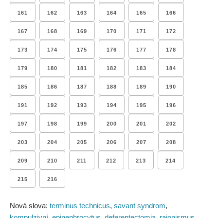
161
162
163
164
165
166
167
168
169
170
171
172
173
174
175
176
177
178
179
180
181
182
183
184
185
186
187
188
189
190
191
192
193
194
195
196
197
198
199
200
201
202
203
204
205
206
207
208
209
210
211
212
213
214
215
216
Nová slova:
terminus technicus
,
savant syndrom
,
kompulzivní
,
epinephrocytus
,
deferentectomia
,
rajonismus
,