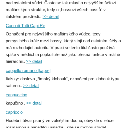
nad ostatními vůdci. Často se tak mluví o nejvyšším šéfovi
mafiánských struktur, tedy o „bossovi všech bossů“ v
italském prostředí..
>> detail
Capo di Tutti Capi Re
Označení pro nejvyššího mafiánského vůdce, tedy
pomyslného krále mezi bossy, který stojí nad ostatními šéfy a
má rozhodující autoritu. V praxi se tento titul často používá
spíše v médiích a popkultuře než jako přesná funkce v reálné
hierarchii..
>> detail
cappello romano [kape-]
Italsky: doslova „římský klobouk“, označení pro klobouk typu
saturno..
>> detail
cappuccino
kapučíno .
>> detail
capriccio
Hudební útvar psaný ve volnějším duchu, obvykle s lehce
rozmarnou a nápaditou náladou, kde se mohou střídat