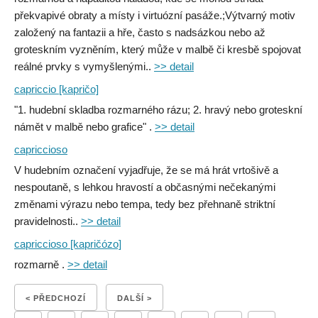
překvapivé obraty a místy i virtuózní pasáže.;Výtvarný motiv
založený na fantazii a hře, často s nadsázkou nebo až
groteskním vyzněním, který může v malbě či kresbě spojovat
reálné prvky s vymyšlenými..
>> detail
capriccio [kapričo]
"1. hudební skladba rozmarného rázu; 2. hravý nebo groteskní
námět v malbě nebo grafice" .
>> detail
capriccioso
V hudebním označení vyjadřuje, že se má hrát vrtošivě a
nespoutaně, s lehkou hravostí a občasnými nečekanými
změnami výrazu nebo tempa, tedy bez přehnaně striktní
pravidelnosti..
>> detail
capriccioso [kapričózo]
rozmarně .
>> detail
< PŘEDCHOZÍ
DALŠÍ >