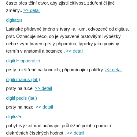
často přes tělní otvor, aby zjistil citlivost, zduření či jiné
změny..
>> detail
digitatus
Latinské přídavné jméno s tvary -a, -um, odvozené od digitus,
prst. Označuje něco, co je vybavené prstovitými výběžky
nebo svým tvarem prsty připomíná, typicky jako popisný
termín v anatomii a botanice..
>> detail
digiti Hippocratici
prsty rozšířené na koncích, připomínající paličky.
>> detail
digiti manus (lat.)
prsty na ruce.
>> detail
digiti pedis (lat.)
prsty na noze.
>> detail
digitizér
pohyblivý snímač udávající průběžně polohu pomocí
diskrétních číselných hodnot .
>> detail