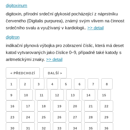
digitoxinum
digitoxin, přírodní srdeční glykosid pocházející z náprstníku
červeného (Digitalis purpurea), známý svým vlivem na činnost
srdečního svalu a využívaný v kardiologii..
>> detail
digitron
indikační plynová výbojka pro zobrazení číslic, která má deset
katod vytvarovaných jako číslice 0–9, případně také katody s
aritmetickými znaky.
>> detail
< PŘEDCHOZÍ
DALŠÍ >
1
2
3
4
5
6
7
8
9
10
11
12
13
14
15
16
17
18
19
20
21
22
23
24
25
26
27
28
29
30
31
32
33
34
35
36