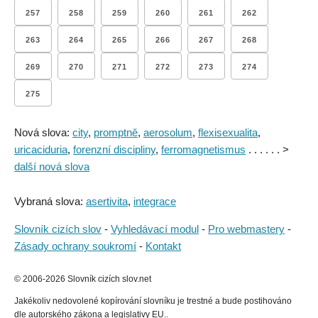
257
258
259
260
261
262
263
264
265
266
267
268
269
270
271
272
273
274
275
Nová slova:
city
,
promptně
,
aerosolum
,
flexisexualita
,
uricaciduria
,
forenzní discipliny
,
ferromagnetismus
. . . . . . >
další nová slova
Vybraná slova:
asertivita
,
integrace
Slovník cizích slov
-
Vyhledávací modul
-
Pro webmastery
-
Zásady ochrany soukromí
-
Kontakt
© 2006-2026 Slovník cizích slov.net
Jakékoliv nedovolené kopírování slovníku je trestné a bude postihováno
dle autorského zákona a legislativy EU..