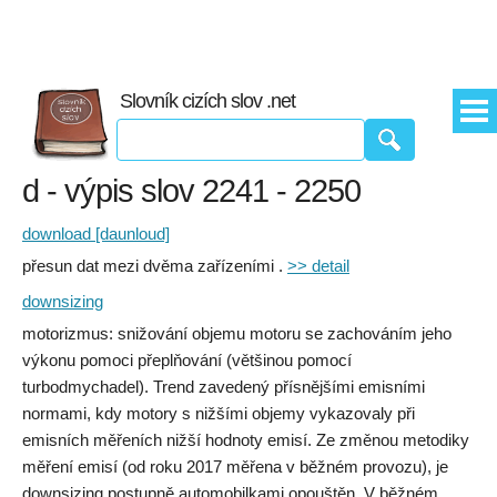
Slovník cizích slov .net
d - výpis slov 2241 - 2250
download [daunloud]
přesun dat mezi dvěma zařízeními .
>> detail
downsizing
motorizmus: snižování objemu motoru se zachováním jeho
výkonu pomoci přeplňování (většinou pomocí
turbodmychadel). Trend zavedený přísnějšími emisními
normami, kdy motory s nižšími objemy vykazovaly při
emisních měřeních nižší hodnoty emisí. Ze změnou metodiky
měření emisí (od roku 2017 měřena v běžném provozu), je
downsizing postupně automobilkami opouštěn. V běžném