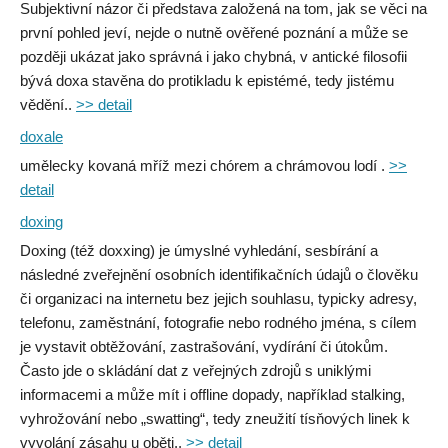
Subjektivní názor či představa založená na tom, jak se věci na
první pohled jeví, nejde o nutně ověřené poznání a může se
později ukázat jako správná i jako chybná, v antické filosofii
bývá doxa stavěna do protikladu k epistémé, tedy jistému
vědění..
>> detail
doxale
umělecky kovaná mříž mezi chórem a chrámovou lodí .
>>
detail
doxing
Doxing (též doxxing) je úmyslné vyhledání, sesbírání a
následné zveřejnění osobních identifikačních údajů o člověku
či organizaci na internetu bez jejich souhlasu, typicky adresy,
telefonu, zaměstnání, fotografie nebo rodného jména, s cílem
je vystavit obtěžování, zastrašování, vydírání či útokům.
Často jde o skládání dat z veřejných zdrojů s uniklými
informacemi a může mít i offline dopady, například stalking,
vyhrožování nebo „swatting“, tedy zneužití tísňových linek k
vyvolání zásahu u oběti..
>> detail