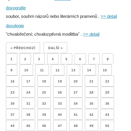
doxografie
soubor, souhrn názorů nebo literárních pramenů .
>> detail
doxologie
"chvalořečení; chvalozpěvná modlitba" .
>> detail
< PŘEDCHOZÍ
DALŠÍ >
1
2
3
4
5
6
7
8
9
10
11
12
13
14
15
16
17
18
19
20
21
22
23
24
25
26
27
28
29
30
31
32
33
34
35
36
37
38
39
40
41
42
43
44
45
46
47
48
49
50