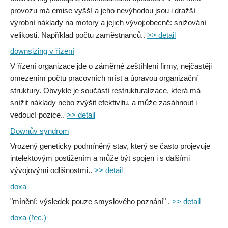
provozu má emise vyšší a jeho nevýhodou jsou i dražší
výrobní náklady na motory a jejich vývoj;obecně: snižování
velikosti. Například počtu zaměstnanců..
>> detail
downsizing v řízení
V řízení organizace jde o záměrné zeštíhlení firmy, nejčastěji
omezením počtu pracovních míst a úpravou organizační
struktury. Obvykle je součástí restrukturalizace, která má
snížit náklady nebo zvýšit efektivitu, a může zasáhnout i
vedoucí pozice..
>> detail
Downův syndrom
Vrozený geneticky podmíněný stav, který se často projevuje
intelektovým postižením a může být spojen i s dalšími
vývojovými odlišnostmi..
>> detail
doxa
"mínění; výsledek pouze smyslového poznání" .
>> detail
doxa (řec.)