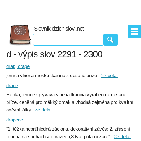
Slovník cizích slov .net
d - výpis slov 2291 - 2300
drap, drapé
jemná vlněná měkká tkanina z česané příze .
>> detail
drapé
Hebká, jemně splývavá vlněná tkanina vyráběná z česané
příze, ceněná pro měkký omak a vhodná zejména pro kvalitní
oděvní látky..
>> detail
draperie
"1. těžká neprůhledná záclona, dekorativní závěs; 2. zřasení
roucha na sochách a obrazech;3.tvar polární záře" .
>> detail