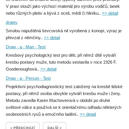
V praxi slouží jako výchozí materiál pro výrobu vodičů, lanek
nebo různých pletiv a bývá z oceli, mědi či hliníku..
>> detail
dratev
Smolou napuštěná ševcovská nit vyrobená z konopí, výraz je
převzat z němčiny..
>> detail
Draw - a - Man - Test
Kresbový psychologický test pro děti, při němž dítě vytváří
kresbu postavy muže, tuto metodu sestavila v roce 1926 F.
Goodenoughová..
>> detail
Draw - a - Person - Test
Projektivní psychodiagnostický test založený na kresbě lidské
postavy, při němž osoba obvykle vytváří kresbu muže i ženy.
Metodu zavedla Karen Machoverová v období po druhé
světové válce a používá se k orientačnímu odhadu některých
osobnostních rysů a emočního ladění..
>> detail
< PŘEDCHOZÍ
DALŠÍ >