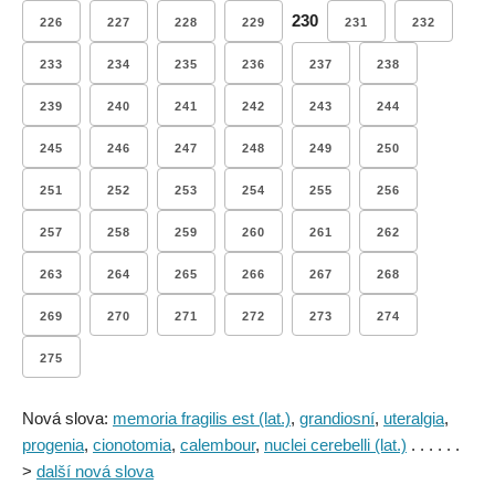
230
226
227
228
229
231
232
233
234
235
236
237
238
239
240
241
242
243
244
245
246
247
248
249
250
251
252
253
254
255
256
257
258
259
260
261
262
263
264
265
266
267
268
269
270
271
272
273
274
275
Nová slova:
memoria fragilis est (lat.)
,
grandiosní
,
uteralgia
,
progenia
,
cionotomia
,
calembour
,
nuclei cerebelli (lat.)
. . . . . .
>
další nová slova