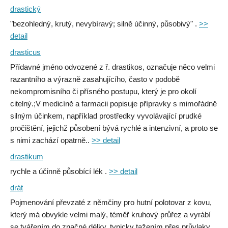
drastický
"bezohledný, krutý, nevybíravý; silně účinný, působivý" .
>>
detail
drasticus
Přídavné jméno odvozené z ř. drastikos, označuje něco velmi
razantního a výrazně zasahujícího, často v podobě
nekompromisního či přísného postupu, který je pro okolí
citelný.;V medicíně a farmacii popisuje přípravky s mimořádně
silným účinkem, například prostředky vyvolávající prudké
pročištění, jejichž působení bývá rychlé a intenzivní, a proto se
s nimi zachází opatrně..
>> detail
drastikum
rychle a účinně působící lék .
>> detail
drát
Pojmenování převzaté z němčiny pro hutní polotovar z kovu,
který má obvykle velmi malý, téměř kruhový průřez a vyrábí
se tvářením do značné délky, typicky tažením přes průvlaky.