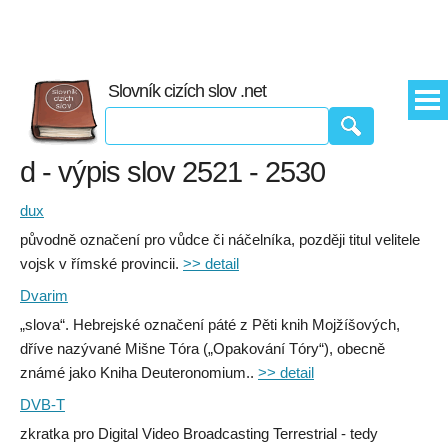
Slovník cizích slov .net
d - výpis slov 2521 - 2530
dux
původně označení pro vůdce či náčelníka, později titul velitele
vojsk v římské provincii.
>> detail
Dvarim
„slova“. Hebrejské označení páté z Pěti knih Mojžíšových,
dříve nazývané Mišne Tóra („Opakování Tóry“), obecně
známé jako Kniha Deuteronomium..
>> detail
DVB-T
zkratka pro Digital Video Broadcasting Terrestrial - tedy