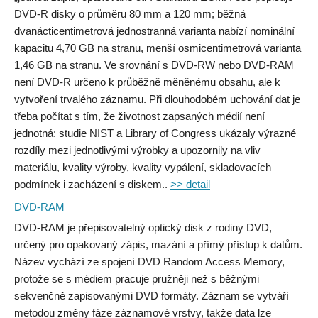
DVD-R disky o průměru 80 mm a 120 mm; běžná
dvanácticentimetrová jednostranná varianta nabízí nominální
kapacitu 4,70 GB na stranu, menší osmicentimetrová varianta
1,46 GB na stranu. Ve srovnání s DVD-RW nebo DVD-RAM
není DVD-R určeno k průběžně měněnému obsahu, ale k
vytvoření trvalého záznamu. Při dlouhodobém uchování dat je
třeba počítat s tím, že životnost zapsaných médií není
jednotná: studie NIST a Library of Congress ukázaly výrazné
rozdíly mezi jednotlivými výrobky a upozornily na vliv
materiálu, kvality výroby, kvality vypálení, skladovacích
podmínek i zacházení s diskem..
>> detail
DVD-RAM
DVD-RAM je přepisovatelný optický disk z rodiny DVD,
určený pro opakovaný zápis, mazání a přímý přístup k datům.
Název vychází ze spojení DVD Random Access Memory,
protože se s médiem pracuje pružněji než s běžnými
sekvenčně zapisovanými DVD formáty. Záznam se vytváří
metodou změny fáze záznamové vrstvy, takže data lze