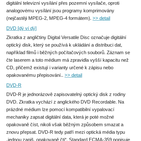
digitální televizní vysílání přes pozemní vysílače, oproti
analogovému vysílání jsou programy komprimovány
(nejčastěji MPEG-2, MPEG-4 formátem).
>> detail
DVD [dý ví dý]
Zkratka z angličtiny Digital Versatile Disc označuje digitální
optický disk, který se používá k ukládání a distribuci dat,
například filmů i běžných počítačových souborů. Záznam se
čte laserem a toto médium má zpravidla vyšší kapacitu než
CD, přičemž existují i varianty určené k zápisu nebo
opakovanému přepisování..
>> detail
DVD-R
DVD-R je jednorázově zapisovatelný optický disk z rodiny
DVD. Zkratka vychází z anglického DVD Recordable. Na
prázdné médium lze pomocí kompatibilní vypalovací
mechaniky zapsat digitální data, která je poté možné
opakovaně číst, nikoli však běžným způsobem smazat a
znovu přepsat. DVD-R tedy patří mezi optická média typu
„jednou zapiš, opakovaně čti“. Standard ECMA-359 popisuje