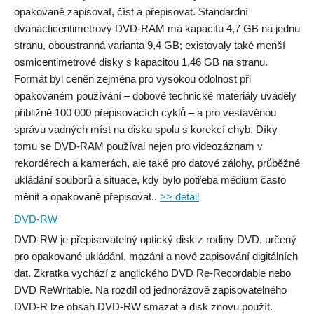
opakovaně zapisovat, číst a přepisovat. Standardní
dvanácticentimetrový DVD-RAM má kapacitu 4,7 GB na jednu
stranu, oboustranná varianta 9,4 GB; existovaly také menší
osmicentimetrové disky s kapacitou 1,46 GB na stranu.
Formát byl ceněn zejména pro vysokou odolnost při
opakovaném používání – dobové technické materiály uváděly
přibližně 100 000 přepisovacích cyklů – a pro vestavěnou
správu vadných míst na disku spolu s korekcí chyb. Díky
tomu se DVD-RAM používal nejen pro videozáznam v
rekordérech a kamerách, ale také pro datové zálohy, průběžné
ukládání souborů a situace, kdy bylo potřeba médium často
měnit a opakovaně přepisovat..
>> detail
DVD-RW
DVD-RW je přepisovatelný optický disk z rodiny DVD, určený
pro opakované ukládání, mazání a nové zapisování digitálních
dat. Zkratka vychází z anglického DVD Re-Recordable nebo
DVD ReWritable. Na rozdíl od jednorázově zapisovatelného
DVD-R lze obsah DVD-RW smazat a disk znovu použít.