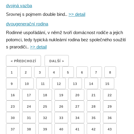
dvojná vazba
Srovnej s pojmem double bind..
>> detail
dvougenerační rodina
Rodinné uspořádání, v němž tvoří domácnost rodiče a jejich
potomci, tedy typická nukleární rodina bez společného soužití
s prarodiči..
>> detail
< PŘEDCHOZÍ
DALŠÍ >
1
2
3
4
5
6
7
8
9
10
11
12
13
14
15
16
17
18
19
20
21
22
23
24
25
26
27
28
29
30
31
32
33
34
35
36
37
38
39
40
41
42
43