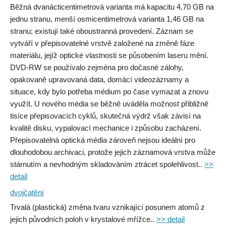
Běžná dvanácticentimetrová varianta má kapacitu 4,70 GB na
jednu stranu, menší osmicentimetrová varianta 1,46 GB na
stranu; existují také oboustranná provedení. Záznam se
vytváří v přepisovatelné vrstvě založené na změně fáze
materiálu, jejíž optické vlastnosti se působením laseru mění.
DVD-RW se používalo zejména pro dočasné zálohy,
opakovaně upravovaná data, domácí videozáznamy a
situace, kdy bylo potřeba médium po čase vymazat a znovu
využít. U nového média se běžně uváděla možnost přibližně
tisíce přepisovacích cyklů, skutečná výdrž však závisí na
kvalitě disku, vypalovací mechanice i způsobu zacházení.
Přepisovatelná optická média zároveň nejsou ideální pro
dlouhodobou archivaci, protože jejich záznamová vrstva může
stárnutím a nevhodným skladováním ztrácet spolehlivost..
>>
detail
dvojčatění
Trvalá (plastická) změna tvaru vznikající posunem atomů z
jejich původních poloh v krystalové mřížce..
>> detail