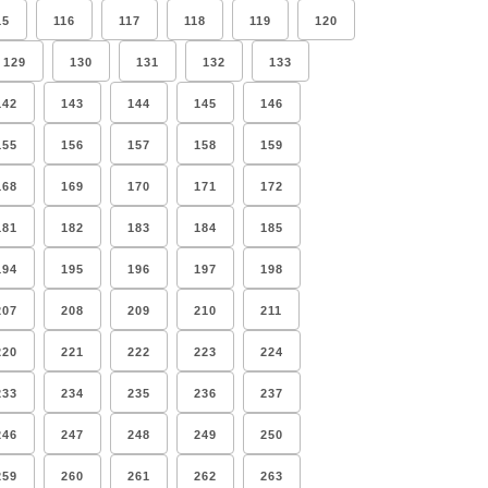
15
116
117
118
119
120
129
130
131
132
133
142
143
144
145
146
155
156
157
158
159
168
169
170
171
172
181
182
183
184
185
194
195
196
197
198
207
208
209
210
211
220
221
222
223
224
233
234
235
236
237
246
247
248
249
250
259
260
261
262
263