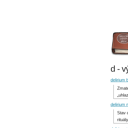
d - v
delirium 
Zmate
„uhla
delirium 
Stav 
rituá