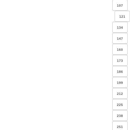
107
121
134
147
160
173
186
199
212
225
238
251