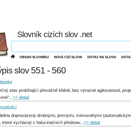
Slovník cizích slov .net
OBSAH SLOVNÍKU
NOVÁ CIZÍ SLOVA
DOTAZ NA SLOVO
DOTA
ýpis slov 551 - 560
blandní
čný stav probíhající převážně klidně, bez výrazné agitovanosti, pro
zené“..
>> detail
musitující
deliria doprovázený drobnými, jemnými, mimovolnými (automatickými
ly, které vycházejí z halucinačních představ..
>> detail