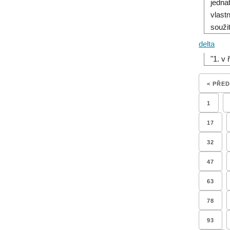
jedna
vlast
souži
delta
"1. v
< PŘE
1
17
32
47
63
78
93