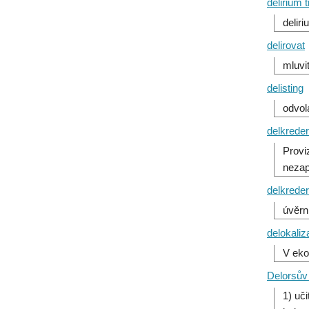
delirium
delir
delirovat
mluvi
delisting
odvol
delkrede
Provi
nezap
delkreder
úvěrn
delokaliz
V ekon
Delorsův 
1) uč