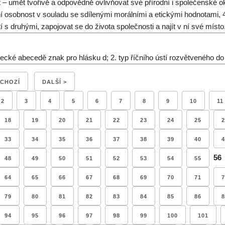
t – umět tvořivě a odpovědně ovlivňovat své přírodní i společenské oko
ní osobnost v souladu se sdílenými morálními a etickými hodnotami, 4)
tí s druhými, zapojovat se do života společnosti a najít v ní své místo
 řecké abecedě znak pro hlásku d; 2. typ říčního ústí rozvětveného d
DCHOZÍ
DALŠÍ >
2
3
4
5
6
7
8
9
10
11
18
19
20
21
22
23
24
25
2
33
34
35
36
37
38
39
40
4
56
48
49
50
51
52
53
54
55
64
65
66
67
68
69
70
71
7
79
80
81
82
83
84
85
86
8
94
95
96
97
98
99
100
101