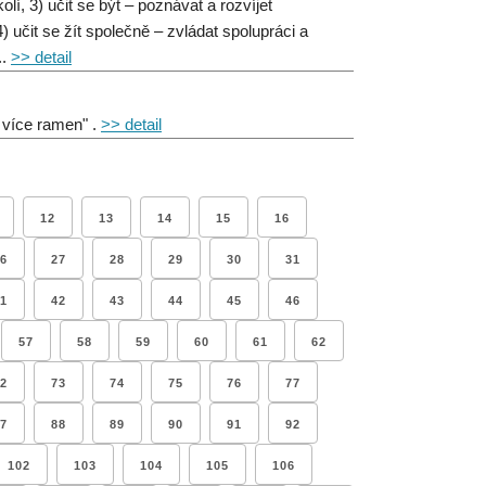
lí, 3) učit se být – poznávat a rozvíjet
 učit se žít společně – zvládat spolupráci a
..
>> detail
o více ramen" .
>> detail
12
13
14
15
16
6
27
28
29
30
31
1
42
43
44
45
46
57
58
59
60
61
62
2
73
74
75
76
77
7
88
89
90
91
92
102
103
104
105
106