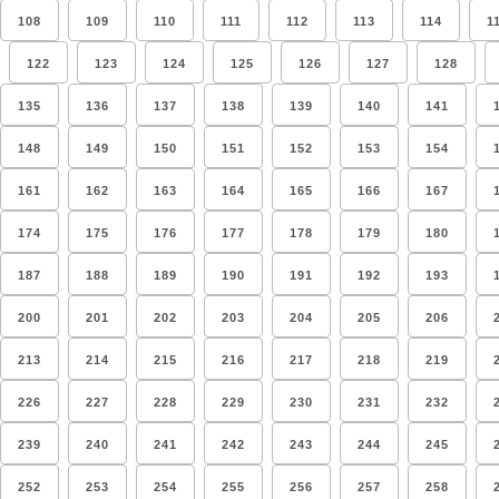
108
109
110
111
112
113
114
1
122
123
124
125
126
127
128
135
136
137
138
139
140
141
148
149
150
151
152
153
154
161
162
163
164
165
166
167
174
175
176
177
178
179
180
187
188
189
190
191
192
193
200
201
202
203
204
205
206
213
214
215
216
217
218
219
226
227
228
229
230
231
232
239
240
241
242
243
244
245
252
253
254
255
256
257
258