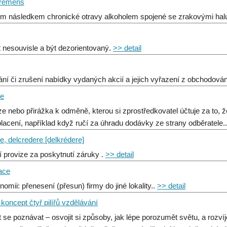
 tremens
ium následkem chronické otravy alkoholem spojené se zrakovými hal
t nesouvisle a být dezorientovaný.
>> detail
ání či zrušení nabídky vydaných akcií a jejich vyřazení z obchodován
re
ze nebo přirážka k odměně, kterou si zprostředkovatel účtuje za to,
lacení, například když ručí za úhradu dodávky ze strany odběratele.
e, delcredere [delkrédere]
í provize za poskytnutí záruky .
>> detail
ace
omii: přenesení (přesun) firmy do jiné lokality..
>> detail
koncept čtyř pilířů vzdělávání
it se poznávat – osvojit si způsoby, jak lépe porozumět světu, a rozvíj