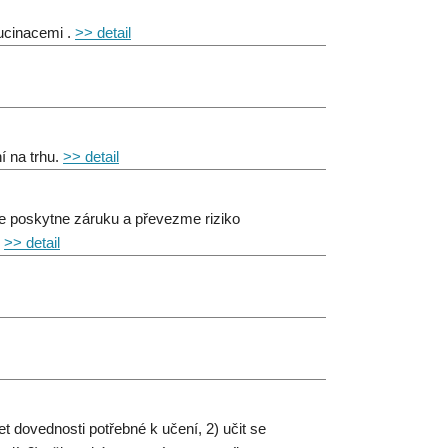
ucinacemi .
>> detail
í na trhu.
>> detail
 že poskytne záruku a převezme riziko
.
>> detail
et dovednosti potřebné k učení, 2) učit se