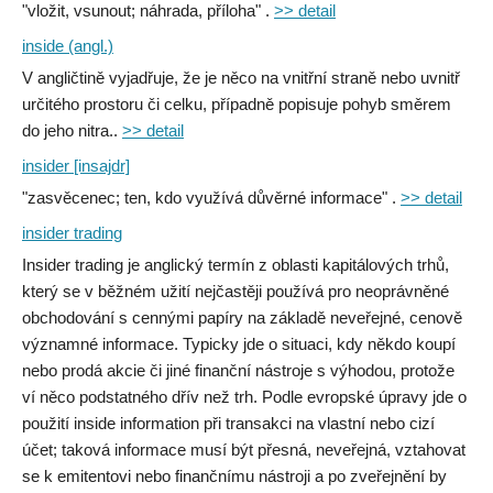
"vložit, vsunout; náhrada, příloha" .
>> detail
inside (angl.)
V angličtině vyjadřuje, že je něco na vnitřní straně nebo uvnitř
určitého prostoru či celku, případně popisuje pohyb směrem
do jeho nitra..
>> detail
insider [insajdr]
"zasvěcenec; ten, kdo využívá důvěrné informace" .
>> detail
insider trading
Insider trading je anglický termín z oblasti kapitálových trhů,
který se v běžném užití nejčastěji používá pro neoprávněné
obchodování s cennými papíry na základě neveřejné, cenově
významné informace. Typicky jde o situaci, kdy někdo koupí
nebo prodá akcie či jiné finanční nástroje s výhodou, protože
ví něco podstatného dřív než trh. Podle evropské úpravy jde o
použití inside information při transakci na vlastní nebo cizí
účet; taková informace musí být přesná, neveřejná, vztahovat
se k emitentovi nebo finančnímu nástroji a po zveřejnění by