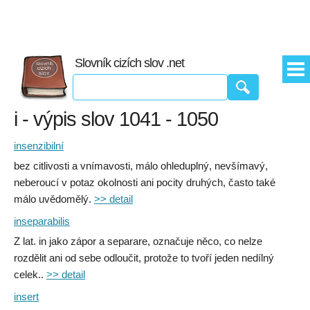
Slovník cizích slov .net
i - výpis slov 1041 - 1050
insenzibilní
bez citlivosti a vnímavosti, málo ohleduplný, nevšímavý,
neberoucí v potaz okolnosti ani pocity druhých, často také
málo uvědomělý.
>> detail
inseparabilis
Z lat. in jako zápor a separare, označuje něco, co nelze
rozdělit ani od sebe odloučit, protože to tvoří jeden nedílný
celek..
>> detail
insert