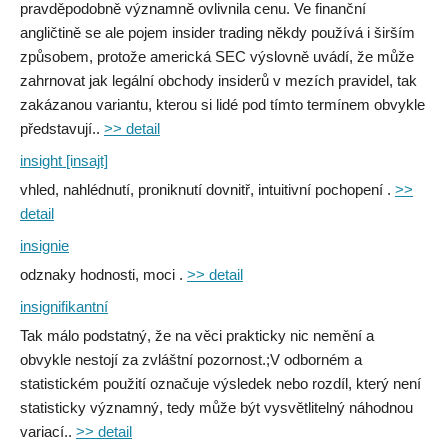
pravděpodobně významně ovlivnila cenu. Ve finanční
angličtině se ale pojem insider trading někdy používá i širším
způsobem, protože americká SEC výslovně uvádí, že může
zahrnovat jak legální obchody insiderů v mezích pravidel, tak
zakázanou variantu, kterou si lidé pod tímto termínem obvykle
představují..
>> detail
insight [insajt]
vhled, nahlédnutí, proniknutí dovnitř, intuitivní pochopení .
>>
detail
insignie
odznaky hodnosti, moci .
>> detail
insignifikantní
Tak málo podstatný, že na věci prakticky nic nemění a
obvykle nestojí za zvláštní pozornost.;V odborném a
statistickém použití označuje výsledek nebo rozdíl, který není
statisticky významný, tedy může být vysvětlitelný náhodnou
variací..
>> detail