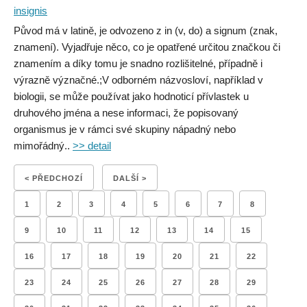
insignis
Původ má v latině, je odvozeno z in (v, do) a signum (znak,
znamení). Vyjadřuje něco, co je opatřené určitou značkou či
znamením a díky tomu je snadno rozlišitelné, případně i
výrazně význačné.;V odborném názvosloví, například v
biologii, se může používat jako hodnoticí přívlastek u
druhového jména a nese informaci, že popisovaný
organismus je v rámci své skupiny nápadný nebo
mimořádný..
>> detail
< PŘEDCHOZÍ
DALŠÍ >
1
2
3
4
5
6
7
8
9
10
11
12
13
14
15
16
17
18
19
20
21
22
23
24
25
26
27
28
29