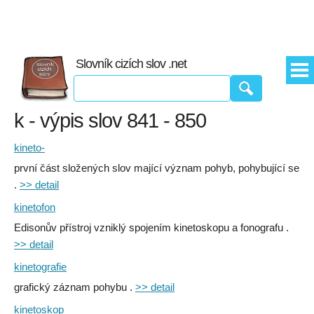
Slovník cizích slov .net
k - výpis slov 841 - 850
kineto-
první část složených slov mající význam pohyb, pohybující se
.
>> detail
kinetofon
Edisonův přístroj vzniklý spojením kinetoskopu a fonografu .
>> detail
kinetografie
grafický záznam pohybu .
>> detail
kinetoskop