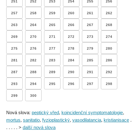
251
252
253
254
255
256
257
258
259
260
261
262
263
264
265
266
267
268
269
270
271
272
273
274
275
276
277
278
279
280
281
282
283
284
285
286
287
288
289
290
291
292
293
294
295
296
297
298
299
300
Nová slova:
peptický vřed
,
koincidenční symptomatologie
,
mortus
,
sanitatio
,
fyzioplastický
,
vasodilatancia
,
kristianisace
.
. . . . . >
další nová slova