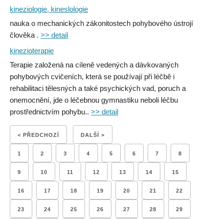
kineziologie, kineslologie
nauka o mechanických zákonitostech pohybového ústrojí
člověka .
>> detail
kinezioterapie
Terapie založená na cíleně vedených a dávkovaných
pohybových cvičeních, která se používají při léčbě i
rehabilitaci tělesných a také psychických vad, poruch a
onemocnění, jde o léčebnou gymnastiku neboli léčbu
prostřednictvím pohybu..
>> detail
< PŘEDCHOZÍ
DALŠÍ >
1
2
3
4
5
6
7
8
9
10
11
12
13
14
15
16
17
18
19
20
21
22
23
24
25
26
27
28
29