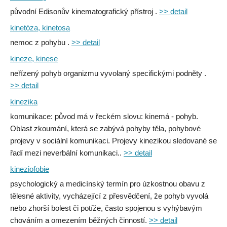
původní Edisonův kinematografický přístroj .
>> detail
kinetóza, kinetosa
nemoc z pohybu .
>> detail
kineze, kinese
neřízený pohyb organizmu vyvolaný specifickými podněty .
>> detail
kinezika
komunikace: původ má v řeckém slovu: kinemá - pohyb.
Oblast zkoumání, která se zabývá pohyby těla, pohybové
projevy v sociální komunikaci. Projevy kinezikou sledované se
řadí mezi neverbální komunikaci..
>> detail
kineziofobie
psychologický a medicínský termín pro úzkostnou obavu z
tělesné aktivity, vycházející z přesvědčení, že pohyb vyvolá
nebo zhorší bolest či potíže, často spojenou s vyhýbavým
chováním a omezením běžných činností.
>> detail