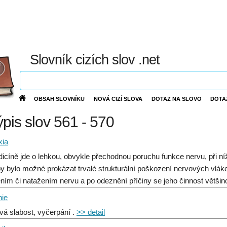
Slovník cizích slov .net
OBSAH SLOVNÍKU
NOVÁ CIZÍ SLOVA
DOTAZ NA SLOVO
DOTA
ýpis slov 561 - 570
xia
icíně jde o lehkou, obvykle přechodnou poruchu funkce nervu, při n
by bylo možné prokázat trvalé strukturální poškození nervových vláke
ením či natažením nervu a po odeznění příčiny se jeho činnost větši
nie
vá slabost, vyčerpání .
>> detail