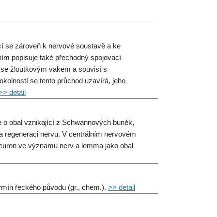
cí se zároveň k nervové soustavě a ke
ením popisuje také přechodný spojovací
u se žloutkovým vakem a souvisí s
kolností se tento průchod uzavírá, jeho
>> detail
e o obal vznikající z Schwannových buněk,
í a regeneraci nervu. V centrálním nervovém
neuron ve významu nerv a lemma jako obal
termín řeckého původu (gr., chem.).
>> detail