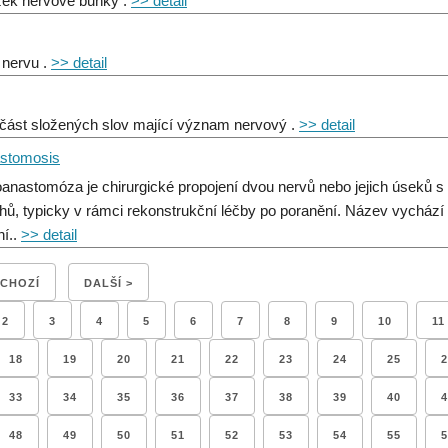
ek nervové buňky .
>> detail
 nervu .
>> detail
 část složených slov mající význam nervový .
>> detail
stomosis
anastomóza je chirurgické propojení dvou nervů nebo jejich úseků s 
hů, typicky v rámci rekonstrukční léčby po poranění. Název vychází
ní..
>> detail
DCHOZÍ
DALŠÍ >
2
3
4
5
6
7
8
9
10
11
18
19
20
21
22
23
24
25
2
33
34
35
36
37
38
39
40
4
48
49
50
51
52
53
54
55
5