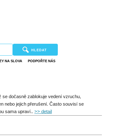
HLEDAT
ZY NA SLOVA
PODPOŘTE NÁS
íž se dočasně zablokuje vedení vzruchu,
n nebo jejich přerušení. Často souvisí se
nou sama upraví..
>> detail