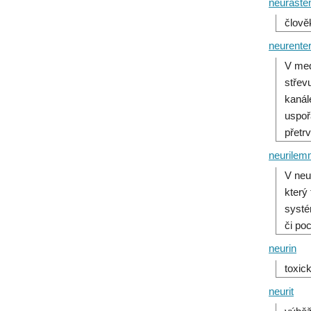
neuraste
člově
neurente
V med
střev
kanál
uspoř
přetr
neurile
V neu
který
systé
či po
neurin
toxic
neurit