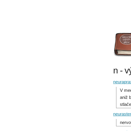
n - v
neurapra
V med
aniž 
stlač
neuraste
nervo