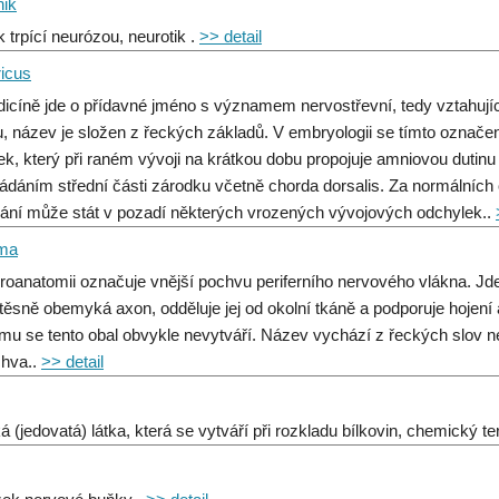
nik
k trpící neurózou, neurotik .
>> detail
ricus
icíně jde o přídavné jméno s významem nervostřevní, tedy vztahují
u, název je složen z řeckých základů. V embryologii se tímto označ
ek, který při raném vývoji na krátkou dobu propojuje amniovou dutin
ádáním střední části zárodku včetně chorda dorsalis. Za normálních o
vání může stát v pozadí některých vrozených vývojových odchylek..
mma
roanatomii označuje vnější pochvu periferního nervového vlákna. Jd
 těsně obemyká axon, odděluje jej od okolní tkáně a podporuje hojen
mu se tento obal obvykle nevytváří. Název vychází z řeckých slov 
chva..
>> detail
ká (jedovatá) látka, která se vytváří při rozkladu bílkovin, chemický 