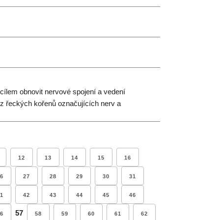
cílem obnovit nervové spojení a vedení
 z řeckých kořenů označujících nerv a
12
13
14
15
16
6
27
28
29
30
31
1
42
43
44
45
46
57
6
58
59
60
61
62