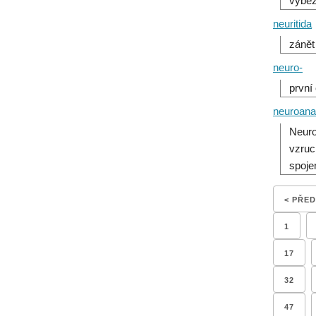
výběž
neuritida
zánět
neuro-
první
neuroana
Neuro
vzruc
spoje
< PŘE
1
17
32
47