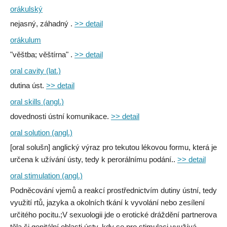
orákulský
nejasný, záhadný .
>> detail
orákulum
"věštba; věštírna" .
>> detail
oral cavity (lat.)
dutina úst.
>> detail
oral skills (angl.)
dovednosti ústní komunikace.
>> detail
oral solution (angl.)
[oral solušn] anglický výraz pro tekutou lékovou formu, která je
určena k užívání ústy, tedy k perorálnímu podání..
>> detail
oral stimulation (angl.)
Podněcování vjemů a reakcí prostřednictvím dutiny ústní, tedy
využití rtů, jazyka a okolních tkání k vyvolání nebo zesílení
určitého pocitu.;V sexuologii jde o erotické dráždění partnerova
těla či genitální oblasti ústy, kdy se pro stimulaci využívá