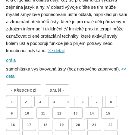
zejména jazyk a rty.;V oblasti vývoje dítěte se tím může
myslet smyslové podněcování ústní oblasti, například při sání
a zkoumání předmětů ústy, které je pro malé děti přirozeným
zdrojem informací i uklidnění.;V klinické praxi a terapii může
označovat cílené orofaciální techniky, které aktivují svaly
kolem úst a podporují funkce jako příjem potravy nebo
koordinaci polykání..
>> detail
orála
samohláska vyslovovaná ústy (bez nosového zabarvení).
>>
detail
< PŘEDCHOZÍ
DALŠÍ >
1
2
3
4
5
6
7
8
9
10
11
12
13
14
15
16
17
18
19
20
21
22