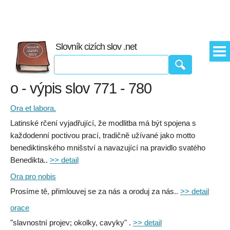
Slovník cizích slov .net
o - výpis slov 771 - 780
Ora et labora.
Latinské rčení vyjadřující, že modlitba má být spojena s
každodenní poctivou prací, tradičně užívané jako motto
benediktinského mnišství a navazující na pravidlo svatého
Benedikta..
>> detail
Ora pro nobis
Prosíme tě, přimlouvej se za nás a oroduj za nás..
>> detail
orace
"slavnostní projev; okolky, cavyky" .
>> detail