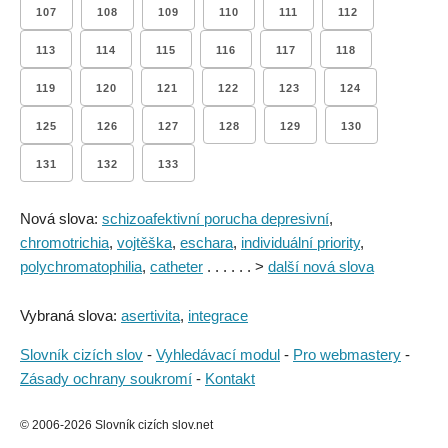
107
108
109
110
111
112
113
114
115
116
117
118
119
120
121
122
123
124
125
126
127
128
129
130
131
132
133
Nová slova:
schizoafektivní porucha depresivní
,
chromotrichia
,
vojtěška
,
eschara
,
individuální priority
,
polychromatophilia
,
catheter
. . . . . . >
další nová slova
Vybraná slova:
asertivita
,
integrace
Slovník cizích slov
-
Vyhledávací modul
-
Pro webmastery
-
Zásady ochrany soukromí
-
Kontakt
© 2006-2026 Slovník cizích slov.net