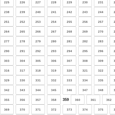
225
226
227
228
229
230
231
238
239
240
241
242
243
244
251
252
253
254
255
256
257
264
265
266
267
268
269
270
277
278
279
280
281
282
283
290
291
292
293
294
295
296
303
304
305
306
307
308
309
316
317
318
319
320
321
322
329
330
331
332
333
334
335
342
343
344
345
346
347
348
359
355
356
357
358
360
361
362
369
370
371
372
373
374
375