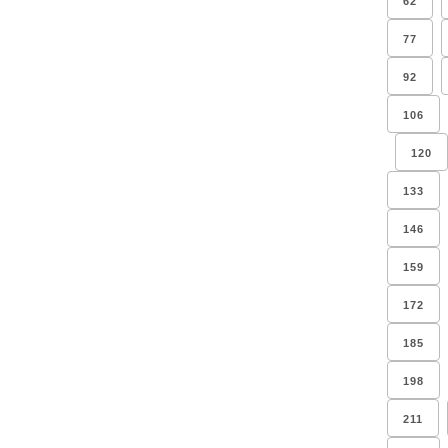
62
77
92
106
120
133
146
159
172
185
198
211