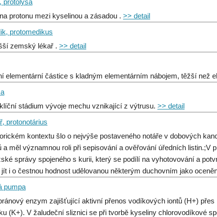
, protolysa
a protonu mezi kyselinou a zásadou .
>> detail
ik, protomedikus
šší zemský lékař .
>> detail
lní elementární částice s kladným elementárním nábojem, těžší než el
ma
 klíční stádium vývoje mechu vznikající z výtrusu.
>> detail
ř, protonotárius
torickém kontextu šlo o nejvýše postaveného notáře v dobových kancel
ů a měl významnou roli při sepisování a ověřování úředních listin.;V p
ské správy spojeného s kurii, který se podílí na vyhotovování a po
jít i o čestnou hodnost udělovanou některým duchovním jako ocenění 
á pumpa
ánový enzym zajišťující aktivní přenos vodíkových iontů (H+) př
íku (K+). V žaludeční sliznici se při tvorbě kyseliny chlorovodíkové s