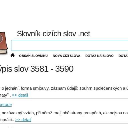
Slovník cizích slov .net
OBSAH SLOVNÍKU
NOVÁ CIZÍ SLOVA
DOTAZ NA SLOVO
DOTA
výpis slov 3581 - 3590
s o jednání, forma smlouvy, záznam údajů; souhrn společenských a úř
maty" .
>> detail
perace
, nezávazný vztah, při němž mají obě strany prospěch, ale nejsou na
lupráci..
>> detail