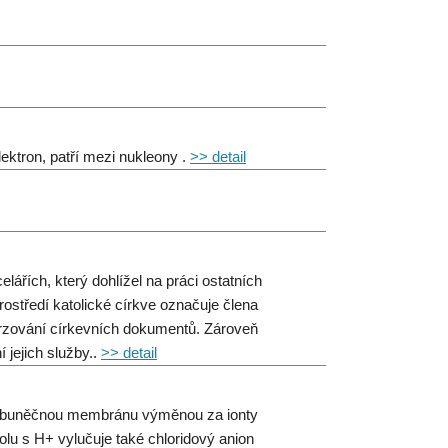
ektron, patří mezi nukleony .
>> detail
ářích, který dohlížel na práci ostatních
rostředí katolické církve označuje člena
tvrzování církevních dokumentů. Zároveň
jejich služby..
>> detail
es buněčnou membránu výměnou za ionty
polu s H+ vylučuje také chloridový anion