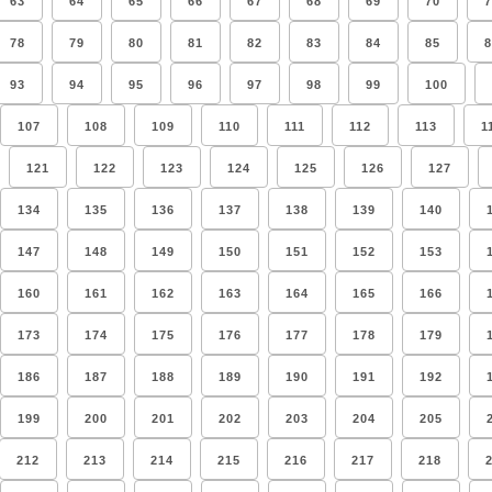
63
64
65
66
67
68
69
70
7
78
79
80
81
82
83
84
85
8
93
94
95
96
97
98
99
100
107
108
109
110
111
112
113
1
121
122
123
124
125
126
127
134
135
136
137
138
139
140
147
148
149
150
151
152
153
160
161
162
163
164
165
166
173
174
175
176
177
178
179
186
187
188
189
190
191
192
199
200
201
202
203
204
205
212
213
214
215
216
217
218