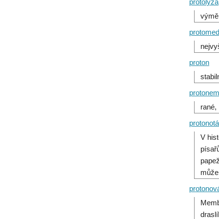
protolýza
výměn
protomed
nejvy
proton
stabi
protone
rané,
protonotá
V his
písař
papež
může 
protonov
Membr
drasl