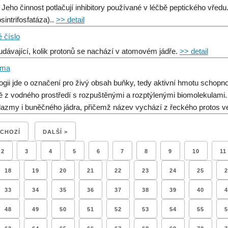
. Jeho činnost potlačují inhibitory používané v léčbě peptického vř
sintrifosfatáza)..
>> detail
 číslo
 udávající, kolik protonů se nachází v atomovém jádře.
>> detail
sma
logii jde o označení pro živý obsah buňky, tedy aktivní hmotu schopn
ě z vodného prostředí s rozpuštěnými a rozptýlenými biomolekulami. 
lazmy i buněčného jádra, přičemž název vychází z řeckého protos v
DCHOZÍ
DALŠÍ >
2
3
4
5
6
7
8
9
10
11
18
19
20
21
22
23
24
25
2
33
34
35
36
37
38
39
40
4
48
49
50
51
52
53
54
55
5