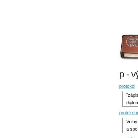
p - 
protokol
"zápi
diplo
protokoo
Volný
a spo