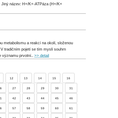
edu. Jiný název: H+/K+-ATPáza (H+/K+
ou metabolismu a reakcí na okolí, složenou
V tradičním pojetí se tím myslí souhrn
e významu prvotní..
>> detail
12
13
14
15
16
6
27
28
29
30
31
1
42
43
44
45
46
6
57
58
59
60
61