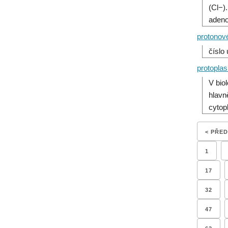
(Cl−)
adeno
protonové
číslo
protopla
V bio
hlavn
cytop
< PŘE
1
17
32
47