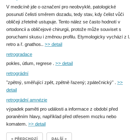
V medicíně jde o označení pro neobvyklé, patologické
posunutí čelisti směrem dozadu, tedy stav, kdy čelist vůči
obličeji zřetelně ustupuje. Tento nález se často hodnotí v
ortodoncii a obličejové chirurgii, protože může souviset s
poruchami skusu i změnou profilu. Etymologicky vychází z l.
retro a ř. gnathos..
>> detail
retrogradace
pokles, útlum, regrese .
>> detail
retrográdní
"zpětný, směřující zpět, zpětně řazený; zpátečnický" .
>>
detail
retrográdní amnézie
výpadek paměti pro události a informace z období před
poraněním hlavy, například před otřesem mozku nebo
komatem.
>> detail
< PŘEDCHOZÍ
DALŠÍ >