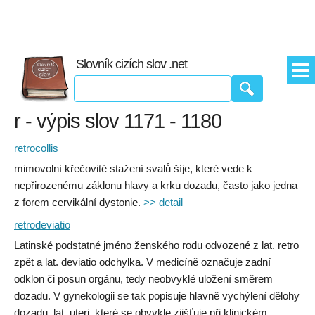
Slovník cizích slov .net
r - výpis slov 1171 - 1180
retrocollis
mimovolní křečovité stažení svalů šíje, které vede k
nepřirozenému záklonu hlavy a krku dozadu, často jako jedna
z forem cervikální dystonie.
>> detail
retrodeviatio
Latinské podstatné jméno ženského rodu odvozené z lat. retro
zpět a lat. deviatio odchylka. V medicíně označuje zadní
odklon či posun orgánu, tedy neobvyklé uložení směrem
dozadu. V gynekologii se tak popisuje hlavně vychýlení dělohy
dozadu, lat. uteri, které se obvykle zjišťuje při klinickém