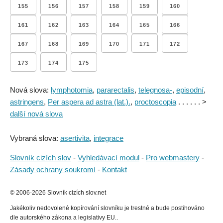
155
156
157
158
159
160
161
162
163
164
165
166
167
168
169
170
171
172
173
174
175
Nová slova:
lymphotomia
,
pararectalis
,
telegnosa-
,
episodní
,
astringens
,
Per aspera ad astra (lat.).
,
proctoscopia
. . . . . . >
další nová slova
Vybraná slova:
asertivita
,
integrace
Slovník cizích slov
-
Vyhledávací modul
-
Pro webmastery
-
Zásady ochrany soukromí
-
Kontakt
© 2006-2026 Slovník cizích slov.net
Jakékoliv nedovolené kopírování slovníku je trestné a bude postihováno
dle autorského zákona a legislativy EU..