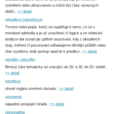
vyšetření nebo ultrazvukem a může být i bez výrazných
obtíží..
>> detail
retrodikce [retrodykce]
Tvrzení nebo popis, který se vyjadřuje k tomu, co se v
minulosti odehrálo a je už uzavřené.;V logice a ve vědecké
analýze dat označuje zpětné usuzování, kdy z aktuálních
stop, měření či pozorování odhadujeme dřívější průběh nebo
stav systému, tedy postup opačný k predikci..
>> detail
retrofilm, retro-film
filmový žánr tematicky se vracející do 20. a 30. let 20. století .
>> detail
retroflexe
ohnutí orgánu směrem dozadu .
>> detail
retrogenie
nápadné ustupující brada .
>> detail
retrognathia