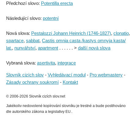
Předchozí slovo:
Potentilla erecta
Následující slovo:
potentní
Nová slova:
Pestalozzi Johann Heinrich (1746-1827)
,
clonatio
,
spartace
,
sabbat
,
Castis omnia casta /kastys omnyja kasta/
lat.
,
nunvářství
,
apartment
. . . . . . >
další nová slova
Vybraná slova:
asertivita
,
integrace
Slovník cizích slov
-
Vyhledávací modul
-
Pro webmastery
-
Zásady ochrany soukromí
-
Kontakt
© 2006-2026 Slovník cizích slov.net
Jakékoliv nedovolené kopírování slovníku je trestné a bude postihováno
dle autorského zákona a legislativy EU..