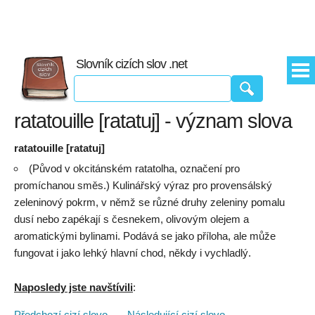
Slovník cizích slov .net
ratatouille [ratatuj] - význam slova
ratatouille [ratatuj]
(Původ v okcitánském ratatolha, označení pro
promíchanou směs.) Kulinářský výraz pro provensálský
zeleninový pokrm, v němž se různé druhy zeleniny pomalu
dusí nebo zapékají s česnekem, olivovým olejem a
aromatickými bylinami. Podává se jako příloha, ale může
fungovat i jako lehký hlavní chod, někdy i vychladlý.
Naposledy jste navštívili
:
Předchozí cizí slovo
. . .
Následující cizí slovo