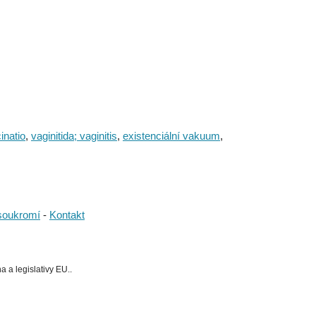
inatio
,
vaginitida; vaginitis
,
existenciální vakuum
,
soukromí
-
Kontakt
 a legislativy EU..