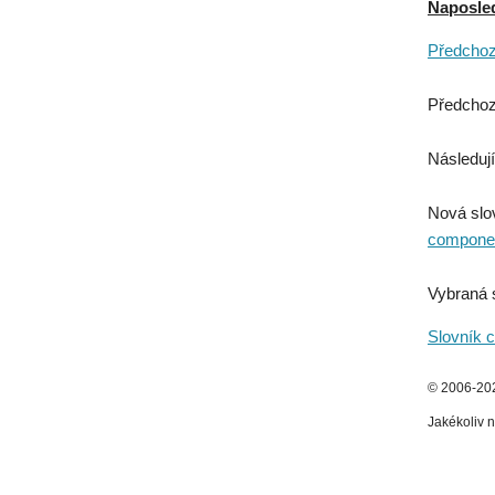
Naposledy
Předchozí
Předchoz
Následují
Nová slo
compone
Vybraná 
Slovník c
© 2006-2026
Jakékoliv n