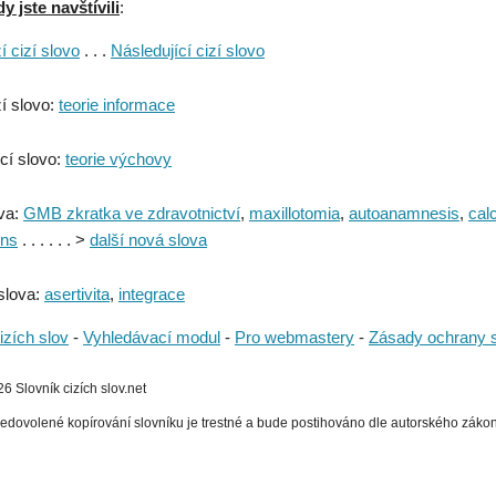
 jste navštívili
:
 cizí slovo
. . .
Následující cizí slovo
í slovo:
teorie informace
cí slovo:
teorie výchovy
va:
GMB zkratka ve zdravotnictví
,
maxillotomia
,
autoanamnesis
,
calc
ns
. . . . . . >
další nová slova
slova:
asertivita
,
integrace
izích slov
-
Vyhledávací modul
-
Pro webmastery
-
Zásady ochrany 
 Slovník cizích slov.net
edovolené kopírování slovníku je trestné a bude postihováno dle autorského zákona