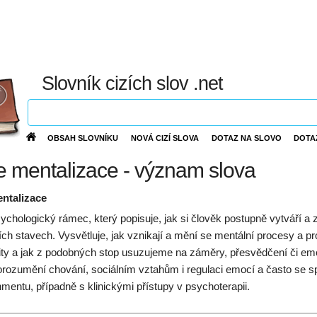
Slovník cizích slov .net
OBSAH SLOVNÍKU
NOVÁ CIZÍ SLOVA
DOTAZ NA SLOVO
DOTA
ie mentalizace - význam slova
entalizace
ychologický rámec, který popisuje, jak si člověk postupně vytváří a z
ních stavech. Vysvětluje, jak vznikají a mění se mentální procesy a
ity a jak z podobných stop usuzujeme na záměry, přesvědčení či emoc
orozumění chování, sociálním vztahům i regulaci emocí a často se spo
hmentu, případně s klinickými přístupy v psychoterapii.