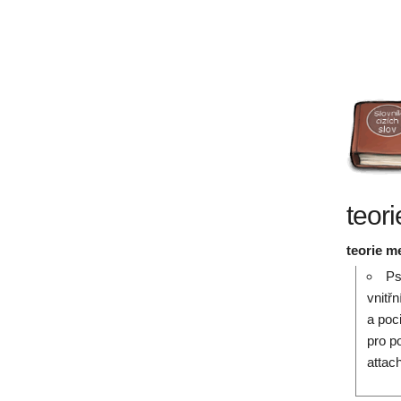
teor
teorie m
Ps
vnitř
a poc
pro p
attac