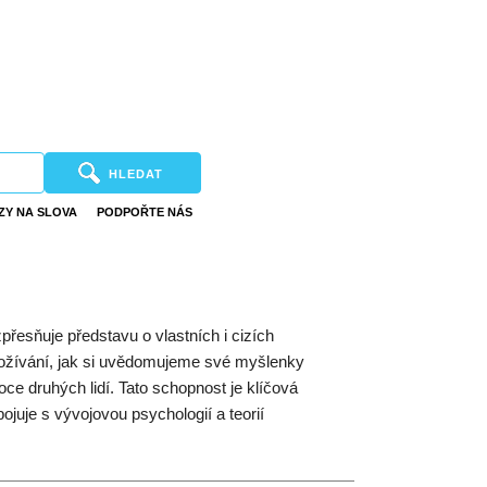
HLEDAT
ZY NA SLOVA
PODPOŘTE NÁS
přesňuje představu o vlastních i cizích
 prožívání, jak si uvědomujeme své myšlenky
e druhých lidí. Tato schopnost je klíčová
juje s vývojovou psychologií a teorií