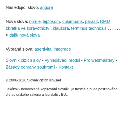
Následující slovo:
angora
Nová slova:
nomie
,
leptosom
,
columnaris
,
parasit
,
RMD
zkratka ve zdravotnictví
,
klauzura
,
terminus technicus
. . . . . .
>
další nová slova
Vybraná slova:
asertivita
,
integrace
Slovník cizích slov
-
Vyhledávací modul
-
Pro webmastery
-
Zásady ochrany soukromí
-
Kontakt
© 2006-2026 Slovník cizích slov.net
Jakékoliv nedovolené kopírování slovníku je trestné a bude postihováno
dle autorského zákona a legislativy EU..