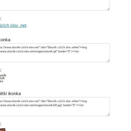
:
izích slov .net
ikonka
:
větší ikonka
: