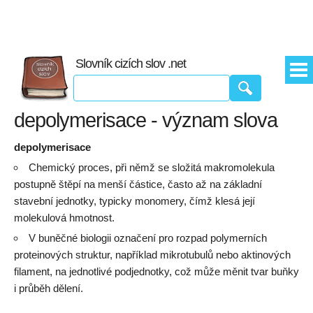
Slovník cizích slov .net
depolymerisace - význam slova
depolymerisace
Chemický proces, při němž se složitá makromolekula
postupně štěpí na menší částice, často až na základní
stavební jednotky, typicky monomery, čímž klesá její
molekulová hmotnost.
V buněčné biologii označení pro rozpad polymerních
proteinových struktur, například mikro­tubulů nebo aktinových
filament, na jednotlivé podjednotky, což může měnit tvar buňky
i průběh dělení.