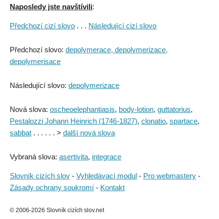
Naposledy jste navštívili
:
Předchozí cizí slovo
. . .
Následující cizí slovo
Předchozí slovo:
depolymerace, depolymerizace,
depolymerisace
Následující slovo:
depolymerizace
Nová slova:
oscheoelephantiasis
,
body-lotion
,
guttatorius
,
Pestalozzi Johann Heinrich (1746-1827)
,
clonatio
,
spartace
,
sabbat
. . . . . . >
další nová slova
Vybraná slova:
asertivita
,
integrace
Slovník cizích slov
-
Vyhledávací modul
-
Pro webmastery
-
Zásady ochrany soukromí
-
Kontakt
© 2006-2026 Slovník cizích slov.net