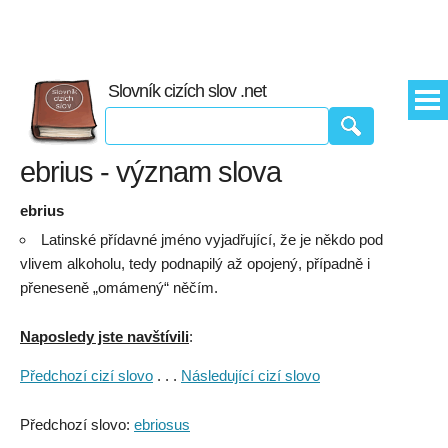
Slovník cizích slov .net
ebrius - význam slova
ebrius
Latinské přídavné jméno vyjadřující, že je někdo pod
vlivem alkoholu, tedy podnapilý až opojený, případně i
přeneseně „omámený“ něčím.
Naposledy jste navštívili
:
Předchozí cizí slovo
. . .
Následující cizí slovo
Předchozí slovo:
ebriosus