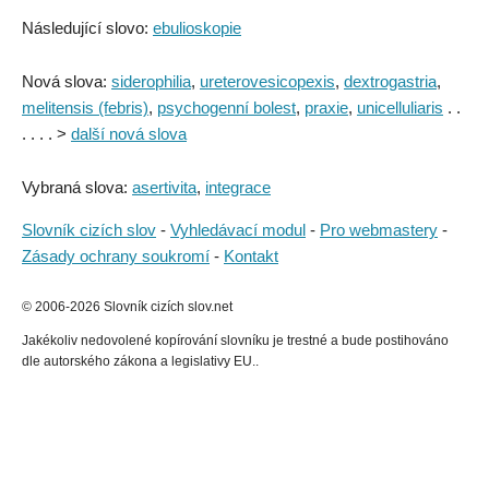
Následující slovo:
ebulioskopie
Nová slova:
siderophilia
,
ureterovesicopexis
,
dextrogastria
,
melitensis (febris)
,
psychogenní bolest
,
praxie
,
unicelluliaris
. .
. . . . >
další nová slova
Vybraná slova:
asertivita
,
integrace
Slovník cizích slov
-
Vyhledávací modul
-
Pro webmastery
-
Zásady ochrany soukromí
-
Kontakt
© 2006-2026 Slovník cizích slov.net
Jakékoliv nedovolené kopírování slovníku je trestné a bude postihováno
dle autorského zákona a legislativy EU..