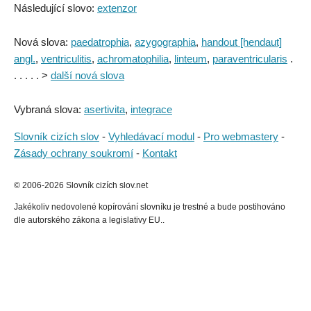
Následující slovo:
extenzor
Nová slova:
paedatrophia
,
azygographia
,
handout [hendaut]
angl.
,
ventriculitis
,
achromatophilia
,
linteum
,
paraventricularis
.
. . . . . >
další nová slova
Vybraná slova:
asertivita
,
integrace
Slovník cizích slov
-
Vyhledávací modul
-
Pro webmastery
-
Zásady ochrany soukromí
-
Kontakt
© 2006-2026 Slovník cizích slov.net
Jakékoliv nedovolené kopírování slovníku je trestné a bude postihováno
dle autorského zákona a legislativy EU..