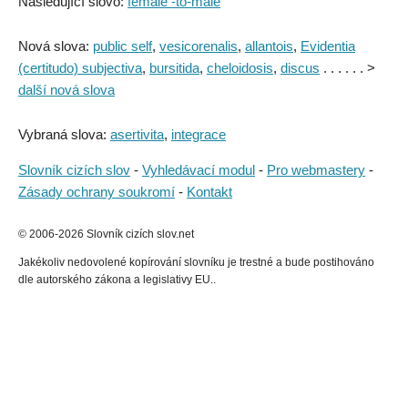
Následující slovo:
female -to-male
Nová slova:
public self
,
vesicorenalis
,
allantois
,
Evidentia
(certitudo) subjectiva
,
bursitida
,
cheloidosis
,
discus
. . . . . . >
další nová slova
Vybraná slova:
asertivita
,
integrace
Slovník cizích slov
-
Vyhledávací modul
-
Pro webmastery
-
Zásady ochrany soukromí
-
Kontakt
© 2006-2026 Slovník cizích slov.net
Jakékoliv nedovolené kopírování slovníku je trestné a bude postihováno
dle autorského zákona a legislativy EU..