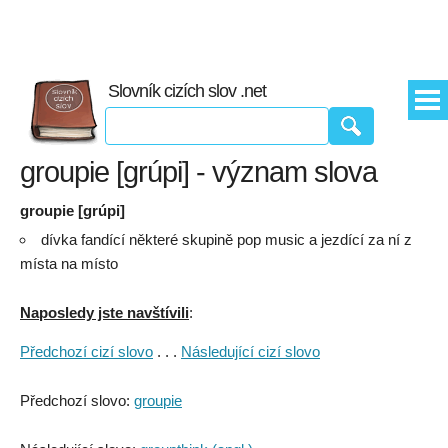
Slovník cizích slov .net
groupie [grúpi] - význam slova
groupie [grúpi]
dívka fandící některé skupině pop music a jezdící za ní z
místa na místo
Naposledy jste navštívili
:
Předchozí cizí slovo
. . .
Následující cizí slovo
Předchozí slovo:
groupie