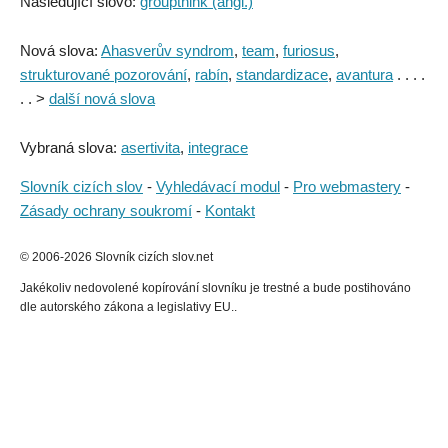
Následující slovo:
groupthink (angl.)
Nová slova:
Ahasverův syndrom
,
team
,
furiosus
,
strukturované pozorování
,
rabín
,
standardizace
,
avantura
. . . .
. . >
další nová slova
Vybraná slova:
asertivita
,
integrace
Slovník cizích slov
-
Vyhledávací modul
-
Pro webmastery
-
Zásady ochrany soukromí
-
Kontakt
© 2006-2026 Slovník cizích slov.net
Jakékoliv nedovolené kopírování slovníku je trestné a bude postihováno
dle autorského zákona a legislativy EU..