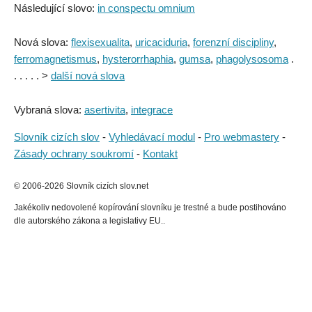
Následující slovo:
in conspectu omnium
Nová slova:
flexisexualita
,
uricaciduria
,
forenzní discipliny
,
ferromagnetismus
,
hysterorrhaphia
,
gumsa
,
phagolysosoma
.
. . . . . >
další nová slova
Vybraná slova:
asertivita
,
integrace
Slovník cizích slov
-
Vyhledávací modul
-
Pro webmastery
-
Zásady ochrany soukromí
-
Kontakt
© 2006-2026 Slovník cizích slov.net
Jakékoliv nedovolené kopírování slovníku je trestné a bude postihováno
dle autorského zákona a legislativy EU..