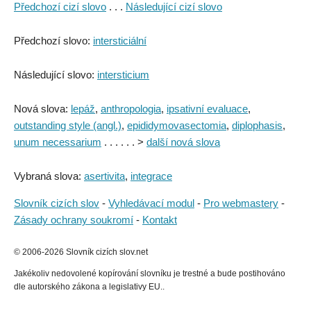
Předchozí cizí slovo
. . .
Následující cizí slovo
Předchozí slovo:
intersticiální
Následující slovo:
intersticium
Nová slova:
lepáž
,
anthropologia
,
ipsativní evaluace
,
outstanding style (angl.)
,
epididymovasectomia
,
diplophasis
,
unum necessarium
. . . . . . >
další nová slova
Vybraná slova:
asertivita
,
integrace
Slovník cizích slov
-
Vyhledávací modul
-
Pro webmastery
-
Zásady ochrany soukromí
-
Kontakt
© 2006-2026 Slovník cizích slov.net
Jakékoliv nedovolené kopírování slovníku je trestné a bude postihováno
dle autorského zákona a legislativy EU..