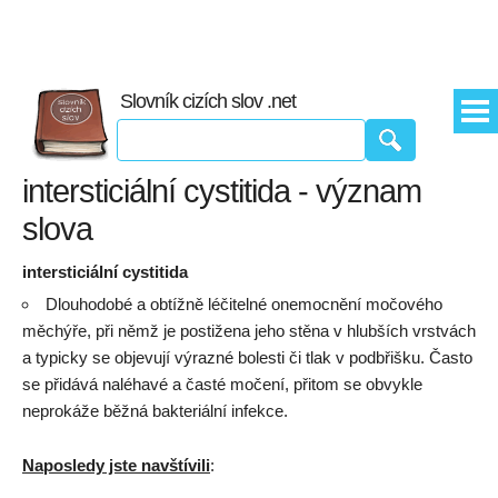
Slovník cizích slov .net
intersticiální cystitida - význam
slova
intersticiální cystitida
Dlouhodobé a obtížně léčitelné onemocnění močového
měchýře, při němž je postižena jeho stěna v hlubších vrstvách
a typicky se objevují výrazné bolesti či tlak v podbřišku. Často
se přidává naléhavé a časté močení, přitom se obvykle
neprokáže běžná bakteriální infekce.
Naposledy jste navštívili
: