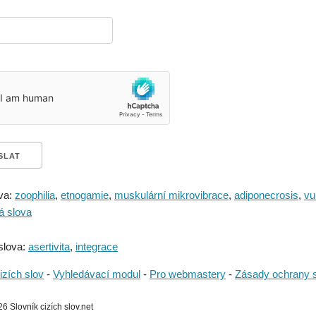
va:
zoophilia
,
etnogamie
,
muskulární mikrovibrace
,
adiponecrosis
,
vu
á slova
slova:
asertivita
,
integrace
izích slov
-
Vyhledávací modul
-
Pro webmastery
-
Zásady ochrany 
 Slovník cizích slov.net