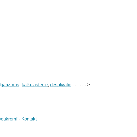
lgarizmus
,
kalkulastenie
,
desalivatio
. . . . . . >
soukromí
-
Kontakt