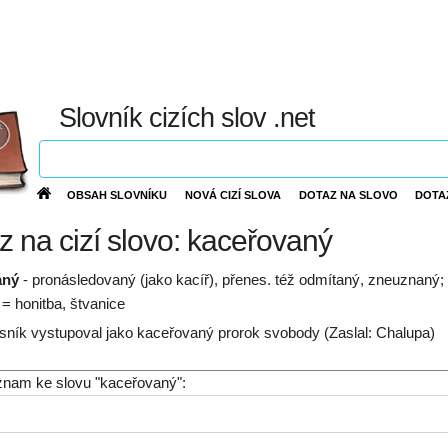
Slovník cizích slov .net
OBSAH SLOVNÍKU
NOVÁ CIZÍ SLOVA
DOTAZ NA SLOVO
DOTA
z na cizí slovo: kaceřovaný
aný
- pronásledovaný (jako kacíř), přenes. též odmítaný, zneuznaný
 = honitba, štvanice
sník vystupoval jako kaceřovaný prorok svobody (Zaslal: Chalupa)
ýznam ke slovu "kaceřovaný":