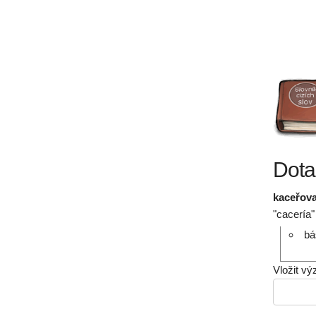
Dota
kaceřov
"cacería"
bá
Vložit v