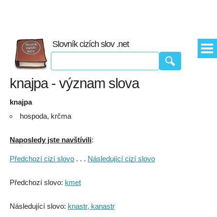
Slovník cizích slov .net
knajpa - význam slova
knajpa
hospoda, krčma
Naposledy jste navštívili
:
Předchozí cizí slovo
. . .
Následující cizí slovo
Předchozí slovo:
kmet
Následující slovo:
knastr, kanastr