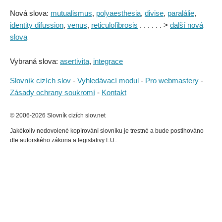
Nová slova:
mutualismus
,
polyaesthesia
,
divise
,
paralálie
,
identity difussion
,
venus
,
reticulofibrosis
. . . . . . >
další nová
slova
Vybraná slova:
asertivita
,
integrace
Slovník cizích slov
-
Vyhledávací modul
-
Pro webmastery
-
Zásady ochrany soukromí
-
Kontakt
© 2006-2026 Slovník cizích slov.net
Jakékoliv nedovolené kopírování slovníku je trestné a bude postihováno
dle autorského zákona a legislativy EU..