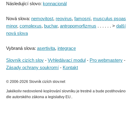
Následující slovo:
konnacionál
Nová slova:
nemovitost
,
reovirus
,
famosní
,
musculus psoas
minor
,
complexus
,
buchar
,
antropomorfizmus
. . . . . . >
další
nová slova
Vybraná slova:
asertivita
,
integrace
Slovník cizích slov
-
Vyhledávací modul
-
Pro webmastery
-
Zásady ochrany soukromí
-
Kontakt
© 2006-2026 Slovník cizích slov.net
Jakékoliv nedovolené kopírování slovníku je trestné a bude postihováno
dle autorského zákona a legislativy EU..