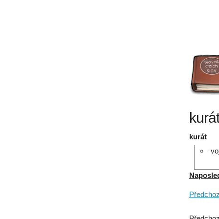
kurá
kurát
vo
Naposledy
Předchozí
Předchoz