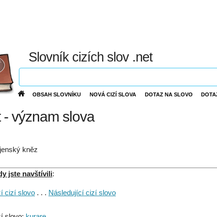
Slovník cizích slov .net
OBSAH SLOVNÍKU
NOVÁ CIZÍ SLOVA
DOTAZ NA SLOVO
DOTA
t - význam slova
jenský kněz
 jste navštívili
:
 cizí slovo
. . .
Následující cizí slovo
í slovo:
kurare