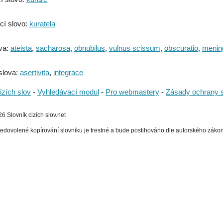
cí slovo:
kuratela
va:
ateista
,
sacharosa
,
obnubilus
,
vulnus scissum
,
obscuratio
,
menin
slova:
asertivita
,
integrace
izích slov
-
Vyhledávací modul
-
Pro webmastery
-
Zásady ochrany 
 Slovník cizích slov.net
edovolené kopírování slovníku je trestné a bude postihováno dle autorského zákona