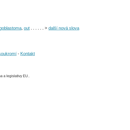
goblastoma
,
out
. . . . . . >
další nová slova
soukromí
-
Kontakt
 a legislativy EU..