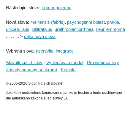
Následující slovo:
Lolium perenne
Nová slova:
melitensis (febris)
,
psychogenní bolest
,
praxie
,
unicelluliaris
,
infiltrativus
,
urethroblennorrhoea
,
neurilemmoma
. . . . . . >
další nová slova
Vybraná slova:
asertivita
,
integrace
Slovník cizích slov
-
Vyhledávací modul
-
Pro webmastery
-
Zásady ochrany soukromí
-
Kontakt
© 2006-2026 Slovník cizích slov.net
Jakékoliv nedovolené kopírování slovníku je trestné a bude postihováno
dle autorského zákona a legislativy EU..