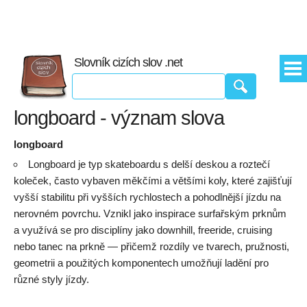
Slovník cizích slov .net
longboard - význam slova
longboard
Longboard je typ skateboardu s delší deskou a roztečí
koleček, často vybaven měkčími a většími koly, které zajišťují
vyšší stabilitu při vyšších rychlostech a pohodlnější jízdu na
nerovném povrchu. Vznikl jako inspirace surfařským prknům
a využívá se pro disciplíny jako downhill, freeride, cruising
nebo tanec na prkně — přičemž rozdíly ve tvarech, pružnosti,
geometrii a použitých komponentech umožňují ladění pro
různé styly jízdy.