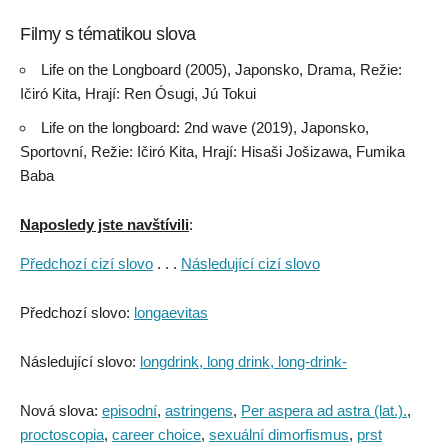
Filmy s tématikou slova
Life on the Longboard (2005), Japonsko, Drama, Režie:
Ičiró Kita, Hrají: Ren Ósugi, Jú Tokui
Life on the longboard: 2nd wave (2019), Japonsko,
Sportovní, Režie: Ičiró Kita, Hrají: Hisaši Jošizawa, Fumika
Baba
Naposledy jste navštívili
:
Předchozí cizí slovo
. . .
Následující cizí slovo
Předchozí slovo:
longaevitas
Následující slovo:
longdrink, long drink, long-drink-
Nová slova:
episodní
,
astringens
,
Per aspera ad astra (lat.).
,
proctoscopia
,
career choice
,
sexuální dimorfismus
,
prst