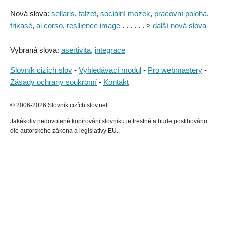
Nová slova:
sellaris
,
falzet
,
sociální mozek
,
pracovní poloha
,
frikasé
,
al corso
,
resilience image
. . . . . . >
další nová slova
Vybraná slova:
asertivita
,
integrace
Slovník cizích slov
-
Vyhledávací modul
-
Pro webmastery
-
Zásady ochrany soukromí
-
Kontakt
© 2006-2026 Slovník cizích slov.net
Jakékoliv nedovolené kopírování slovníku je trestné a bude postihováno
dle autorského zákona a legislativy EU..