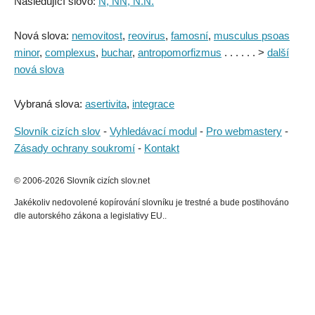
Následující slovo:
N, NN, N.N.
Nová slova:
nemovitost
,
reovirus
,
famosní
,
musculus psoas
minor
,
complexus
,
buchar
,
antropomorfizmus
. . . . . . >
další
nová slova
Vybraná slova:
asertivita
,
integrace
Slovník cizích slov
-
Vyhledávací modul
-
Pro webmastery
-
Zásady ochrany soukromí
-
Kontakt
© 2006-2026 Slovník cizích slov.net
Jakékoliv nedovolené kopírování slovníku je trestné a bude postihováno
dle autorského zákona a legislativy EU..