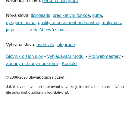
Následující slovo:
persona non grata
Nová slova:
tibiotalaris
,
predikativní funkce
,
gutta
,
dysgerminoma
,
quality assessment and control
,
malpraxis
,
jaga
. . . . . . >
další nová slova
Vybraná slova:
asertivita
,
integrace
Slovník cizích slov
-
Vyhledávací modul
-
Pro webmastery
-
Zásady ochrany soukromí
-
Kontakt
© 2006-2026 Slovník cizích slov.net
Jakékoliv nedovolené kopírování slovníku je trestné a bude postihováno
dle autorského zákona a legislativy EU..