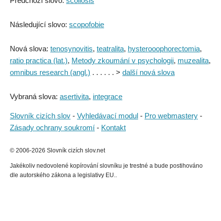
Předchozí slovo:
scoliosis
Následující slovo:
scopofobie
Nová slova:
tenosynovitis
,
teatralita
,
hysterooophorectomia
,
ratio practica (lat.)
,
Metody zkoumání v psychologii
,
muzealita
,
omnibus research (angl.)
. . . . . . >
další nová slova
Vybraná slova:
asertivita
,
integrace
Slovník cizích slov
-
Vyhledávací modul
-
Pro webmastery
-
Zásady ochrany soukromí
-
Kontakt
© 2006-2026 Slovník cizích slov.net
Jakékoliv nedovolené kopírování slovníku je trestné a bude postihováno
dle autorského zákona a legislativy EU..