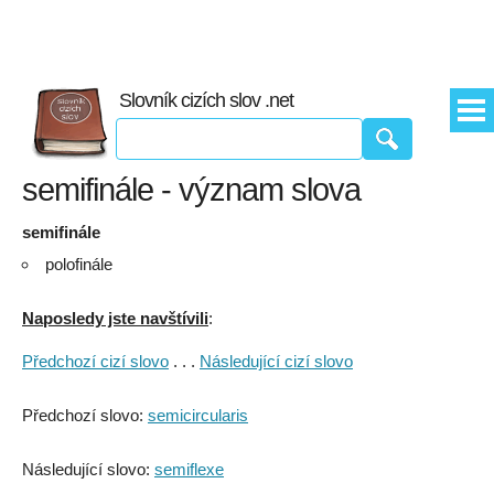
Slovník cizích slov .net
semifinále - význam slova
semifinále
polofinále
Naposledy jste navštívili
:
Předchozí cizí slovo
. . .
Následující cizí slovo
Předchozí slovo:
semicircularis
Následující slovo:
semiflexe