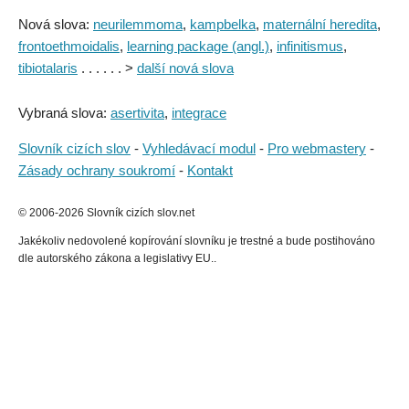
Nová slova:
neurilemmoma
,
kampbelka
,
maternální heredita
,
frontoethmoidalis
,
learning package (angl.)
,
infinitismus
,
tibiotalaris
. . . . . . >
další nová slova
Vybraná slova:
asertivita
,
integrace
Slovník cizích slov
-
Vyhledávací modul
-
Pro webmastery
-
Zásady ochrany soukromí
-
Kontakt
© 2006-2026 Slovník cizích slov.net
Jakékoliv nedovolené kopírování slovníku je trestné a bude postihováno
dle autorského zákona a legislativy EU..